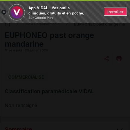
App VIDAL : Vos outils
Installer
×
cliniques, gratuits et en poche.
Sur Google Play
EUPHONEO past orange mand
DM & Parapharmacie
EUPHONEO past orange
mandarine
Mise à jour : 23 juillet 2026
Copier l'url
COMMERCIALISÉ
Classification paramédicale VIDAL
Email
Non renseigné
Sommaire