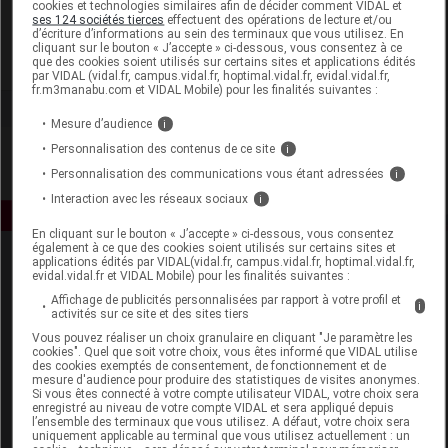
cookies et technologies similaires afin de décider comment VIDAL et
Mayoly-Spindler
ses 124 sociétés tierces
effectuent des opérations de lecture et/ou
d’écriture d’informations au sein des terminaux que vous utilisez. En
cliquant sur le bouton « J’accepte » ci-dessous, vous consentez à ce
que des cookies soient utilisés sur certains sites et applications édités
Voir la fiche laboratoire
par VIDAL (vidal.fr, campus.vidal.fr, hoptimal.vidal.fr, evidal.vidal.fr,
fr.m3manabu.com et VIDAL Mobile) pour les finalités suivantes :
Mesure d’audience
i
Personnalisation des contenus de ce site
i
Personnalisation des communications vous étant adressées
i
Interaction avec les réseaux sociaux
i
En cliquant sur le bouton « J’accepte » ci-dessous, vous consentez
également à ce que des cookies soient utilisés sur certains sites et
applications édités par VIDAL(vidal.fr, campus.vidal.fr, hoptimal.vidal.fr,
evidal.vidal.fr et VIDAL Mobile) pour les finalités suivantes :
Affichage de publicités personnalisées par rapport à votre profil et
i
activités sur ce site et des sites tiers
Vous pouvez réaliser un choix granulaire en cliquant "Je paramètre les
cookies". Quel que soit votre choix, vous êtes informé que VIDAL utilise
Espace produit
des cookies exemptés de consentement, de fonctionnement et de
mesure d'audience pour produire des statistiques de visites anonymes.
Si vous êtes connecté à votre compte utilisateur VIDAL, votre choix sera
Boutique
enregistré au niveau de votre compte VIDAL et sera appliqué depuis
VIDAL Expert
l’ensemble des terminaux que vous utilisez. A défaut, votre choix sera
uniquement applicable au terminal que vous utilisez actuellement : un
VIDAL Hoptimal