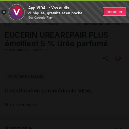
App VIDAL : Vos outils
Installer
×
cliniques, gratuits et en poche.
Sur Google Play
EUCERIN UREAREPAIR PLUS émo
DM & Parapharmacie
EUCERIN UREAREPAIR PLUS
émollient 5 % Urée parfumé
Mise à jour : 23 juillet 2026
Copier l'url
COMMERCIALISÉ
Classification paramédicale VIDAL
Email
Non renseigné
Sommaire