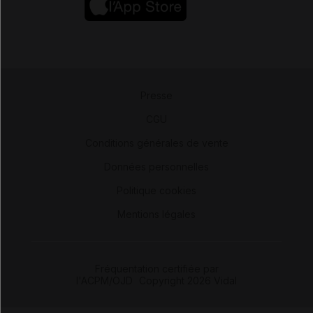
Presse
-
CGU
-
Conditions générales de vente
-
Données personnelles
-
Politique cookies
-
Mentions légales
Fréquentation certifiée par
l'ACPM/OJD
|
Copyright 2026 Vidal