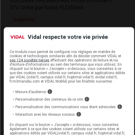
EUCERIN UREAREPAIR PLUS Emollient
5% Urée parfumé Fl/250ml
Supprimé
Vidal respecte votre vie privée
Code EAN
4005800277832
Labo.
Laboratoires
Distributeur
Dermatologiques Eucerin
Ce module vous permet de configurer vos réglages en matière de
cookies et technologies similaires afin de décider comment VIDAL et
Remboursement
NR
ses 124 sociétés tierces
effectuent des opérations de lecture et/ou
d’écriture d’informations au sein des terminaux que vous utilisez. En
cliquant sur le bouton « J’accepte » ci-dessous, vous consentez à ce
que des cookies soient utilisés sur certains sites et applications édités
par VIDAL (vidal.fr, campus.vidal.fr, hoptimal.vidal.fr, evidal.vidal.fr,
fr.m3manabu.com et VIDAL Mobile) pour les finalités suivantes :
Mesure d’audience
i
Laboratoire
Personnalisation des contenus de ce site
i
Personnalisation des communications vous étant adressées
i
Laboratoires Dermatologiques Eucerin
Interaction avec les réseaux sociaux
i
En cliquant sur le bouton « J’accepte » ci-dessous, vous consentez
Voir la fiche laboratoire
également à ce que des cookies soient utilisés sur certains sites et
applications édités par VIDAL(vidal.fr, campus.vidal.fr, hoptimal.vidal.fr,