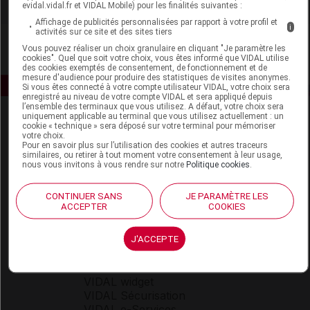
evidal.vidal.fr et VIDAL Mobile) pour les finalités suivantes :
Affichage de publicités personnalisées par rapport à votre profil et
i
activités sur ce site et des sites tiers
Vous pouvez réaliser un choix granulaire en cliquant "Je paramètre les
cookies". Quel que soit votre choix, vous êtes informé que VIDAL utilise
des cookies exemptés de consentement, de fonctionnement et de
mesure d'audience pour produire des statistiques de visites anonymes.
Si vous êtes connecté à votre compte utilisateur VIDAL, votre choix sera
enregistré au niveau de votre compte VIDAL et sera appliqué depuis
l’ensemble des terminaux que vous utilisez. A défaut, votre choix sera
uniquement applicable au terminal que vous utilisez actuellement : un
cookie « technique » sera déposé sur votre terminal pour mémoriser
votre choix.
Pour en savoir plus sur l’utilisation des cookies et autres traceurs
similaires, ou retirer à tout moment votre consentement à leur usage,
nous vous invitons à vous rendre sur notre
Politique cookies
.
Espace produit
CONTINUER SANS
JE PARAMÈTRE LES
ACCEPTER
COOKIES
Boutique
VIDAL Expert
VIDAL Hoptimal
J'ACCEPTE
eVIDAL
VIDAL Mobile
VIDAL widget
VIDAL Sécurisation
VIDAL e-Services