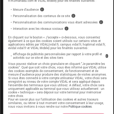
fr.m3manabu.com et VIDAL Mobile) pour les finalités suivantes :
Code EAN
4005900454034
Mesure d’audience
i
Labo.
Laboratoires
Personnalisation des contenus de ce site
i
Distributeur
Dermatologiques Eucerin
Personnalisation des communications vous étant adressées
i
Remboursement
NR
Interaction avec les réseaux sociaux
i
En cliquant sur le bouton « J’accepte » ci-dessous, vous consentez
également à ce que des cookies soient utilisés sur certains sites et
applications édités par VIDAL(vidal.fr, campus.vidal.fr, hoptimal.vidal.fr,
evidal.vidal.fr et VIDAL Mobile) pour les finalités suivantes :
Affichage de publicités personnalisées par rapport à votre profil et
i
Laboratoire
activités sur ce site et des sites tiers
Vous pouvez réaliser un choix granulaire en cliquant "Je paramètre les
cookies". Quel que soit votre choix, vous êtes informé que VIDAL utilise
Laboratoires Dermatologiques Eucerin
des cookies exemptés de consentement, de fonctionnement et de
mesure d'audience pour produire des statistiques de visites anonymes.
Si vous êtes connecté à votre compte utilisateur VIDAL, votre choix sera
enregistré au niveau de votre compte VIDAL et sera appliqué depuis
Voir la fiche laboratoire
l’ensemble des terminaux que vous utilisez. A défaut, votre choix sera
uniquement applicable au terminal que vous utilisez actuellement : un
cookie « technique » sera déposé sur votre terminal pour mémoriser
votre choix.
Pour en savoir plus sur l’utilisation des cookies et autres traceurs
similaires, ou retirer à tout moment votre consentement à leur usage,
nous vous invitons à vous rendre sur notre
Politique cookies
.