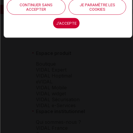
CONTINUER SANS
JE PARAMÈTRE LES
ACCEPTER
COOKIES
J'ACCEPTE
Espace produit
Boutique
VIDAL Expert
VIDAL Hoptimal
eVIDAL
VIDAL Mobile
VIDAL widget
VIDAL Sécurisation
VIDAL e-Services
Espace institutionnel
Qui sommes-nous ?
VIDAL France