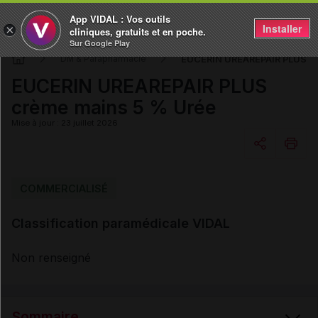
App VIDAL : Vos outils
Installer
×
cliniques, gratuits et en poche.
Sur Google Play
EUCERIN UREAREPAIR PLUS cr
DM & Parapharmacie
EUCERIN UREAREPAIR PLUS
crème mains 5 % Urée
Mise à jour : 23 juillet 2026
Copier l'url
COMMERCIALISÉ
Classification paramédicale VIDAL
Email
Non renseigné
Sommaire