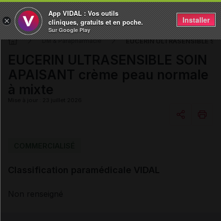
App VIDAL : Vos outils
Installer
×
cliniques, gratuits et en poche.
Sur Google Play
EUCERIN ULTRASENSIBLE SOIN
DM & Parapharmacie
EUCERIN ULTRASENSIBLE SOIN
APAISANT crème peau normale
à mixte
Mise à jour : 23 juillet 2026
Copier l'url
COMMERCIALISÉ
Classification paramédicale VIDAL
Email
Non renseigné