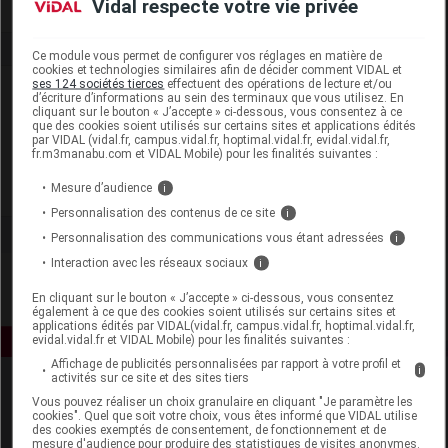
Vidal respecte votre vie privée
Ce module vous permet de configurer vos réglages en matière de
cookies et technologies similaires afin de décider comment VIDAL et
ses 124 sociétés tierces
effectuent des opérations de lecture et/ou
Laboratoire
d’écriture d’informations au sein des terminaux que vous utilisez. En
cliquant sur le bouton « J’accepte » ci-dessous, vous consentez à ce
que des cookies soient utilisés sur certains sites et applications édités
Laboratoires Dermatologiques Eucerin
par VIDAL (vidal.fr, campus.vidal.fr, hoptimal.vidal.fr, evidal.vidal.fr,
fr.m3manabu.com et VIDAL Mobile) pour les finalités suivantes :
Mesure d’audience
Voir la fiche laboratoire
i
Personnalisation des contenus de ce site
i
Personnalisation des communications vous étant adressées
i
Interaction avec les réseaux sociaux
i
En cliquant sur le bouton « J’accepte » ci-dessous, vous consentez
également à ce que des cookies soient utilisés sur certains sites et
applications édités par VIDAL(vidal.fr, campus.vidal.fr, hoptimal.vidal.fr,
evidal.vidal.fr et VIDAL Mobile) pour les finalités suivantes :
Affichage de publicités personnalisées par rapport à votre profil et
i
activités sur ce site et des sites tiers
Vous pouvez réaliser un choix granulaire en cliquant "Je paramètre les
cookies". Quel que soit votre choix, vous êtes informé que VIDAL utilise
des cookies exemptés de consentement, de fonctionnement et de
mesure d'audience pour produire des statistiques de visites anonymes.