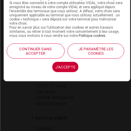
Si vous êtes connecté à votre compte utilisateur VIDAL, votre choix sera
enregistré au niveau de votre compte VIDAL et sera appliqué depuis
l’ensemble des terminaux que vous utilisez. A défaut, votre choix sera
Espace produit
uniquement applicable au terminal que vous utilisez actuellement : un
cookie « technique » sera déposé sur votre terminal pour mémoriser
Boutique
votre choix.
Pour en savoir plus sur l’utilisation des cookies et autres traceurs
VIDAL Expert
similaires, ou retirer à tout moment votre consentement à leur usage,
VIDAL Hoptimal
nous vous invitons à vous rendre sur notre
Politique cookies
.
eVIDAL
VIDAL Mobile
CONTINUER SANS
JE PARAMÈTRE LES
VIDAL widget
ACCEPTER
COOKIES
VIDAL Sécurisation
VIDAL e-Services
J'ACCEPTE
Espace institutionnel
Qui sommes-nous ?
VIDAL France
Carrières
Charte éthique et
déontologique
Service client
Contact