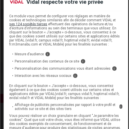
Vidal respecte votre vie privée
Ce module vous permet de configurer vos réglages en matière de
cookies et technologies similaires afin de décider comment VIDAL et
ses 124 sociétés tierces
effectuent des opérations de lecture et/ou
Laboratoire
d’écriture d’informations au sein des terminaux que vous utilisez. En
cliquant sur le bouton « J’accepte » ci-dessous, vous consentez à ce
que des cookies soient utilisés sur certains sites et applications édités
Laboratoires Dermatologiques Eucerin
par VIDAL (vidal.fr, campus.vidal.fr, hoptimal.vidal.fr, evidal.vidal.fr,
fr.m3manabu.com et VIDAL Mobile) pour les finalités suivantes :
Mesure d’audience
Voir la fiche laboratoire
i
Personnalisation des contenus de ce site
i
Personnalisation des communications vous étant adressées
i
Interaction avec les réseaux sociaux
i
En cliquant sur le bouton « J’accepte » ci-dessous, vous consentez
également à ce que des cookies soient utilisés sur certains sites et
applications édités par VIDAL(vidal.fr, campus.vidal.fr, hoptimal.vidal.fr,
evidal.vidal.fr et VIDAL Mobile) pour les finalités suivantes :
Affichage de publicités personnalisées par rapport à votre profil et
i
activités sur ce site et des sites tiers
Vous pouvez réaliser un choix granulaire en cliquant "Je paramètre les
cookies". Quel que soit votre choix, vous êtes informé que VIDAL utilise
des cookies exemptés de consentement, de fonctionnement et de
mesure d'audience pour produire des statistiques de visites anonymes.