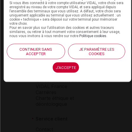
Si vous êtes connecté à votre compte utilisateur VIDAL, votre choix sera
enregistré au niveau de votre compte VIDAL et sera appliqué depuis
l’ensemble des terminaux que vous utilisez. A défaut, votre choix sera
Espace produit
uniquement applicable au terminal que vous utilisez actuellement : un
cookie « technique » sera déposé sur votre terminal pour mémoriser
Boutique
votre choix.
Pour en savoir plus sur l’utilisation des cookies et autres traceurs
VIDAL Expert
similaires, ou retirer à tout moment votre consentement à leur usage,
VIDAL Hoptimal
nous vous invitons à vous rendre sur notre
Politique cookies
.
eVIDAL
VIDAL Mobile
CONTINUER SANS
JE PARAMÈTRE LES
VIDAL widget
ACCEPTER
COOKIES
VIDAL Sécurisation
VIDAL e-Services
J'ACCEPTE
Espace institutionnel
Qui sommes-nous ?
VIDAL France
Carrières
Charte éthique et
déontologique
Service client
Contact