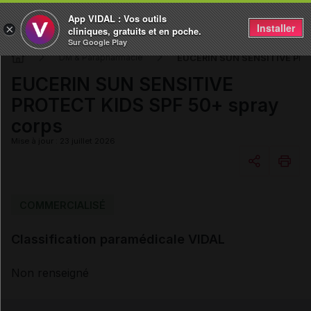
App VIDAL : Vos outils
Installer
×
cliniques, gratuits et en poche.
Sur Google Play
EUCERIN SUN SENSITIVE PROT
DM & Parapharmacie
EUCERIN SUN SENSITIVE
PROTECT KIDS SPF 50+ spray
corps
Mise à jour : 23 juillet 2026
Copier l'url
COMMERCIALISÉ
Classification paramédicale VIDAL
Email
Non renseigné