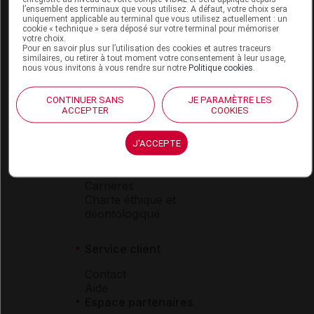
l’ensemble des terminaux que vous utilisez. A défaut, votre choix sera
Boutique
uniquement applicable au terminal que vous utilisez actuellement : un
cookie « technique » sera déposé sur votre terminal pour mémoriser
VIDAL Expert
votre choix.
VIDAL Hoptimal
Pour en savoir plus sur l’utilisation des cookies et autres traceurs
similaires, ou retirer à tout moment votre consentement à leur usage,
eVIDAL
nous vous invitons à vous rendre sur notre
Politique cookies
.
VIDAL Mobile
VIDAL widget
CONTINUER SANS
JE PARAMÈTRE LES
VIDAL Sécurisation
ACCEPTER
COOKIES
VIDAL e-Services
Espace institutionnel
J'ACCEPTE
Qui sommes-nous ?
VIDAL France
Carrières
Charte éthique et
déontologique
Service client
Contact
Aide
Espace partenaires