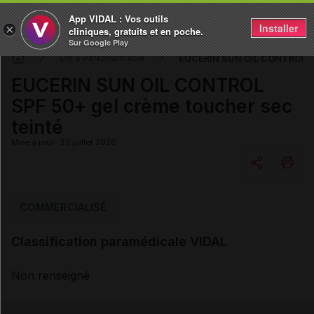
App VIDAL : Vos outils
Installer
×
cliniques, gratuits et en poche.
Sur Google Play
EUCERIN SUN OIL CONTROL SPF
DM & Parapharmacie
EUCERIN SUN OIL CONTROL
SPF 50+ gel crème toucher sec
teinté
Mise à jour : 23 juillet 2026
Copier l'url
COMMERCIALISÉ
Classification paramédicale VIDAL
Email
Non renseigné