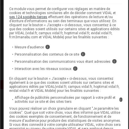
Ce module vous permet de configurer vos réglages en matière de
Laboratoire
cookies et technologies similaires afin de décider comment VIDAL et
ses 124 sociétés tierces
effectuent des opérations de lecture et/ou
d’écriture d’informations au sein des terminaux que vous utilisez. En
cliquant sur le bouton « J’accepte » ci-dessous, vous consentez à ce
Laboratoires Dermatologiques Eucerin
que des cookies soient utilisés sur certains sites et applications édités
par VIDAL (vidal.fr, campus.vidal.fr, hoptimal.vidal.fr, evidal.vidal.fr,
fr.m3manabu.com et VIDAL Mobile) pour les finalités suivantes :
Voir la fiche laboratoire
Mesure d’audience
i
Personnalisation des contenus de ce site
i
Personnalisation des communications vous étant adressées
i
Interaction avec les réseaux sociaux
i
En cliquant sur le bouton « J’accepte » ci-dessous, vous consentez
également à ce que des cookies soient utilisés sur certains sites et
applications édités par VIDAL(vidal.fr, campus.vidal.fr, hoptimal.vidal.fr,
evidal.vidal.fr et VIDAL Mobile) pour les finalités suivantes :
Affichage de publicités personnalisées par rapport à votre profil et
i
activités sur ce site et des sites tiers
Vous pouvez réaliser un choix granulaire en cliquant "Je paramètre les
cookies". Quel que soit votre choix, vous êtes informé que VIDAL utilise
des cookies exemptés de consentement, de fonctionnement et de
mesure d'audience pour produire des statistiques de visites anonymes.
Si vous êtes connecté à votre compte utilisateur VIDAL, votre choix sera
Espace produit
enregistré au niveau de votre compte VIDAL et sera appliqué depuis