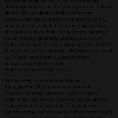
dicaprylate/dicaprate, ethylhexyl salicylate, bis-
ethylhexyloxyphenol methoxyphenyl triazine, cetearyl
alcohol, dibutyl adipate, ethylhexyl triazone,
phenylbenzimidazole sulfonic acid, tapioca starch,
behenyl alcohol, sodium hyaluronate, glycine soja
germ extract, glycyrrhetinic acid, glyceryl stearate,
sodium stearoyl glutamate, xanthan gum, sodium
hydroxide, sodium chloride, carbomer, acrylates/C10-
30 alkyl acrylate crosspolymer, dimethicone, trisodium
EDTA, ethylhexylglycerin, phenoxyethanol,
pentaerythrityl tetra-di-t-butyl
hydroxyhydrocinnamate, parfum.
Hyaluron-Filler + 3x Effect soin de nuit :
Aqua, glycerin,
Butyrospermum parkii
butter,
isopropyl palmitate, panthenol, caprylic/capric
triglyceride, cetyl alcohol, glyceryl stearate citrate,
hydrogenated coco-glycerides, octyldodecanol,
stearyl alcohol, butylene glycol, hydroxypropyl starch