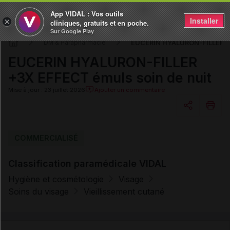
App VIDAL : Vos outils
Installer
×
cliniques, gratuits et en poche.
Sur Google Play
EUCERIN HYALURON-FILLER +3
DM & Parapharmacie
EUCERIN HYALURON-FILLER
+3X EFFECT émuls soin de nuit
Mise à jour : 23 juillet 2026
Ajouter un commentaire
Copier l'url
COMMERCIALISÉ
Classification paramédicale VIDAL
Email
Hygiène et cosmétologie
Visage
Soins du visage
Vieillissement cutané