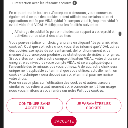
Interaction avec les réseaux sociaux
i
Le dexpanthénol concentré soutient le processus de
régénération cutanée pendant la nuit.
En cliquant sur le bouton « J’accepte » ci-dessous, vous consentez
également à ce que des cookies soient utilisés sur certains sites et
applications édités par VIDAL(vidal.fr, campus.vidal.fr, hoptimal.vidal.fr,
Données administratives
evidal.vidal.fr et VIDAL Mobile) pour les finalités suivantes :
Affichage de publicités personnalisées par rapport à votre profil et
i
activités sur ce site et des sites tiers
Vous pouvez réaliser un choix granulaire en cliquant "Je paramètre les
EUCERIN HYALURON-FILLER +3X EFFECT
cookies". Quel que soit votre choix, vous êtes informé que VIDAL utilise
des cookies exemptés de consentement, de fonctionnement et de
Emuls soin de nuit Pot/50ml
mesure d'audience pour produire des statistiques de visites anonymes.
Si vous êtes connecté à votre compte utilisateur VIDAL, votre choix sera
enregistré au niveau de votre compte VIDAL et sera appliqué depuis
Commercialisé
l’ensemble des terminaux que vous utilisez. A défaut, votre choix sera
uniquement applicable au terminal que vous utilisez actuellement : un
cookie « technique » sera déposé sur votre terminal pour mémoriser
votre choix.
Code EAN
4005800294808
Pour en savoir plus sur l’utilisation des cookies et autres traceurs
similaires, ou retirer à tout moment votre consentement à leur usage,
Labo.
Laboratoires
nous vous invitons à vous rendre sur notre
Politique cookies
.
Distributeur
Dermatologiques Eucerin
Remboursement
NR
CONTINUER SANS
JE PARAMÈTRE LES
ACCEPTER
COOKIES
J'ACCEPTE