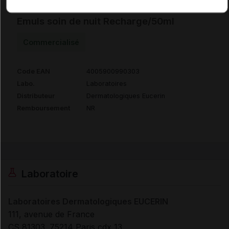
EUCERIN HYALURON-FILLER +3X EFFECT
Emuls soin de nuit Recharge/50ml
Commercialisé
Code EAN
4005900990303
Labo.
Laboratoires
Distributeur
Dermatologiques Eucerin
Remboursement
NR
Laboratoire
Laboratoires Dermatologiques EUCERIN
111, avenue de France
CS 81303. 75214 Paris cdx 13