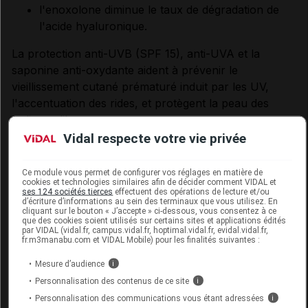
l'enoxolone diminue le taux de dégradation de
l'acide hyaluronique.
La protection anti-UVB (SPF 15), anti-UVA et la
saponine anti-oxydante aident à prévenir le
vieillissement cutané prématuré induit par les UV,
l'accentuation des rides, et protègent la peau des
radicaux libres.
Vidal respecte votre vie privée
Hyaluron-Filler + 3x Effect soin de nuit :
Ce soin de nuit vise à lutter contre les signes du
Ce module vous permet de configurer vos réglages en matière de
vieillissement cutané :
cookies et technologies similaires afin de décider comment VIDAL et
ses 124 sociétés tierces
effectuent des opérations de lecture et/ou
d’écriture d’informations au sein des terminaux que vous utilisez. En
l'acide hyaluronique de haut et bas poids
cliquant sur le bouton « J’accepte » ci-dessous, vous consentez à ce
que des cookies soient utilisés sur certains sites et applications édités
moléculaire hydrate la peau et comble les rides ;
par VIDAL (vidal.fr, campus.vidal.fr, hoptimal.vidal.fr, evidal.vidal.fr,
la saponine stimule la production naturelle
fr.m3manabu.com et VIDAL Mobile) pour les finalités suivantes :
d'acide hyaluronique ;
Mesure d’audience
i
l'enoxolone diminue le taux de dégradation de
Personnalisation des contenus de ce site
i
l'acide hyaluronique.
Personnalisation des communications vous étant adressées
i