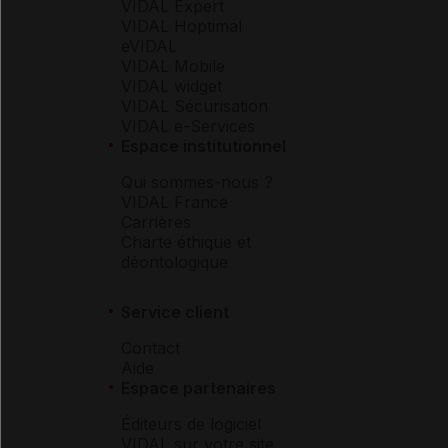
VIDAL Expert
VIDAL Hoptimal
eVIDAL
VIDAL Mobile
VIDAL widget
VIDAL Sécurisation
VIDAL e-Services
Espace institutionnel
Qui sommes-nous ?
VIDAL France
Carrières
Charte éthique et
déontologique
Service client
Contact
Aide
Espace partenaires
Éditeurs de logiciel
VIDAL sur votre site