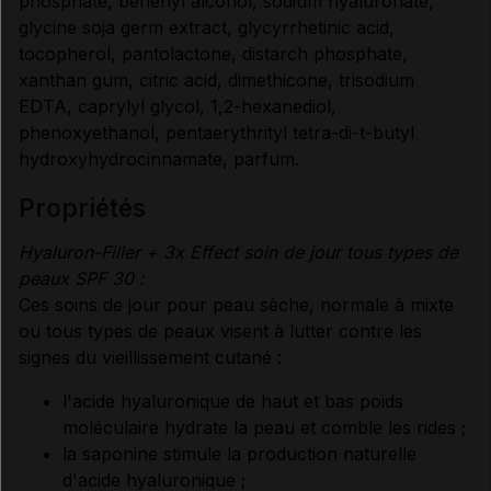
phosphate, behenyl alcohol, sodium hyaluronate,
glycine soja germ extract, glycyrrhetinic acid,
tocopherol, pantolactone, distarch phosphate,
xanthan gum, citric acid, dimethicone, trisodium
EDTA, caprylyl glycol, 1,2-hexanediol,
phenoxyethanol, pentaerythrityl tetra-di-t-butyl
hydroxyhydrocinnamate, parfum.
propriétés
Hyaluron-Filler + 3x Effect soin de jour tous types de
peaux SPF 30 :
Ces soins de jour pour peau sèche, normale à mixte
ou tous types de peaux visent à lutter contre les
signes du vieillissement cutané :
l'acide hyaluronique de haut et bas poids
moléculaire hydrate la peau et comble les rides ;
la saponine stimule la production naturelle
d'acide hyaluronique ;