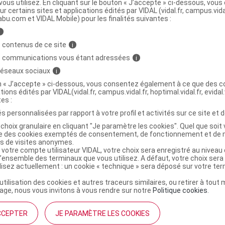
ous utilisez. En cliquant sur le bouton « J’accepte » ci-dessous, vou
ur certains sites et applications édités par VIDAL (vidal.fr, campus.vidal.
abu.com et VIDAL Mobile) pour les finalités suivantes :
MOCAPILLAIRE Gel soin traitant calmant 5%
C
i
ml
 contenus de ce site
i
s communications vous étant adressées
i
5170149
 réseaux sociaux
i
3401351701498
on « J’accepte » ci-dessous, vous consentez également à ce que des co
tions édités par VIDAL(vidal.fr, campus.vidal.fr, hoptimal.vidal.fr, evidal.
4005800036712
tes :
r
Laboratoires Dermatologiques Eucerin
s personnalisées par rapport à votre profil et activités sur ce site et d
NR
choix granulaire en cliquant "Je paramètre les cookies". Quel que soit 
ise des cookies exemptés de consentement, de fonctionnement et de 
es de visites anonymes.
 votre compte utilisateur VIDAL, votre choix sera enregistré au nivea
l’ensemble des terminaux que vous utilisez. A défaut, votre choix ser
ilisez actuellement : un cookie « technique » sera déposé sur votre te
’utilisation des cookies et autres traceurs similaires, ou retirer à tou
ge, nous vous invitons à vous rendre sur notre
Politique cookies
.
CCEPTER
JE PARAMÈTRE LES COOKIES