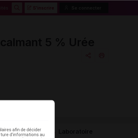
ités
S'inscrire
Se connecter
Rechercher
 calmant 5 % Urée
Copier l'url
Email
aires afin de décider
Laboratoire
iture d’informations au