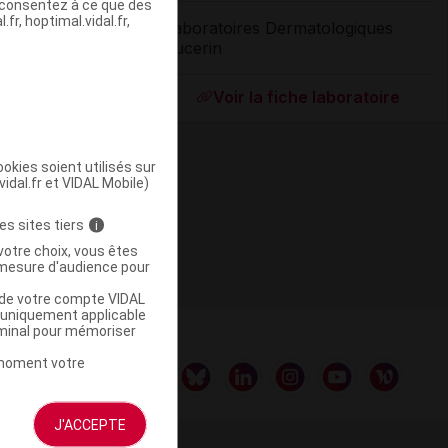
s consentez à ce que des
fr, hoptimal.vidal.fr,
Laboratoires Dermatologiques
Eucerin
ommercialisé
Voir la fiche laboratoire
okies soient utilisés sur
vidal.fr et VIDAL Mobile)
es sites tiers
i
votre choix, vous êtes
mesure d'audience pour
u de votre compte VIDAL
a uniquement applicable
rminal pour mémoriser
t moment votre
J'ACCEPTE