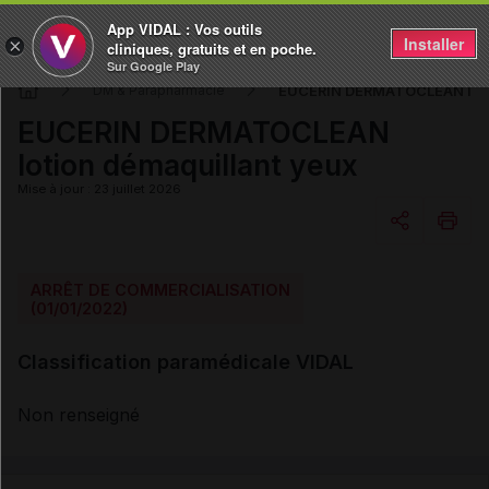
App VIDAL : Vos outils
Installer
×
cliniques, gratuits et en poche.
Sur Google Play
EUCERIN DERMATOCLEAN lotio
DM & Parapharmacie
EUCERIN DERMATOCLEAN
lotion démaquillant yeux
Mise à jour : 23 juillet 2026
Copier l'url
ARRÊT DE COMMERCIALISATION
(01/01/2022)
Email
Classification paramédicale VIDAL
Non renseigné