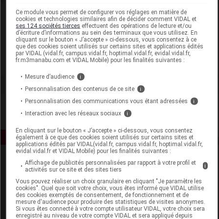
Ce module vous permet de configurer vos réglages en matière de
Laboratoire
cookies et technologies similaires afin de décider comment VIDAL et
ses 124 sociétés tierces
effectuent des opérations de lecture et/ou
d’écriture d’informations au sein des terminaux que vous utilisez. En
Laboratoires Dermatologiques Eucerin
cliquant sur le bouton « J’accepte » ci-dessous, vous consentez à ce
que des cookies soient utilisés sur certains sites et applications édités
par VIDAL (vidal.fr, campus.vidal.fr, hoptimal.vidal.fr, evidal.vidal.fr,
fr.m3manabu.com et VIDAL Mobile) pour les finalités suivantes :
Voir la fiche laboratoire
Mesure d’audience
i
Personnalisation des contenus de ce site
i
Personnalisation des communications vous étant adressées
i
Interaction avec les réseaux sociaux
i
En cliquant sur le bouton « J’accepte » ci-dessous, vous consentez
également à ce que des cookies soient utilisés sur certains sites et
applications édités par VIDAL(vidal.fr, campus.vidal.fr, hoptimal.vidal.fr,
evidal.vidal.fr et VIDAL Mobile) pour les finalités suivantes :
Affichage de publicités personnalisées par rapport à votre profil et
i
activités sur ce site et des sites tiers
Vous pouvez réaliser un choix granulaire en cliquant "Je paramètre les
cookies". Quel que soit votre choix, vous êtes informé que VIDAL utilise
des cookies exemptés de consentement, de fonctionnement et de
mesure d'audience pour produire des statistiques de visites anonymes.
Espace produit
Si vous êtes connecté à votre compte utilisateur VIDAL, votre choix sera
enregistré au niveau de votre compte VIDAL et sera appliqué depuis