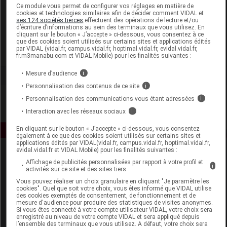
Laboratoire
Ce module vous permet de configurer vos réglages en matière de
cookies et technologies similaires afin de décider comment VIDAL et
ses 124 sociétés tierces
effectuent des opérations de lecture et/ou
d’écriture d’informations au sein des terminaux que vous utilisez. En
Coopération Pharmaceutique Française
cliquant sur le bouton « J’accepte » ci-dessous, vous consentez à ce
que des cookies soient utilisés sur certains sites et applications édités
par VIDAL (vidal.fr, campus.vidal.fr, hoptimal.vidal.fr, evidal.vidal.fr,
Voir la fiche laboratoire
fr.m3manabu.com et VIDAL Mobile) pour les finalités suivantes :
Mesure d’audience
i
Personnalisation des contenus de ce site
i
Personnalisation des communications vous étant adressées
i
Interaction avec les réseaux sociaux
i
En cliquant sur le bouton « J’accepte » ci-dessous, vous consentez
également à ce que des cookies soient utilisés sur certains sites et
applications édités par VIDAL(vidal.fr, campus.vidal.fr, hoptimal.vidal.fr,
evidal.vidal.fr et VIDAL Mobile) pour les finalités suivantes :
Affichage de publicités personnalisées par rapport à votre profil et
i
activités sur ce site et des sites tiers
Vous pouvez réaliser un choix granulaire en cliquant "Je paramètre les
cookies". Quel que soit votre choix, vous êtes informé que VIDAL utilise
des cookies exemptés de consentement, de fonctionnement et de
mesure d'audience pour produire des statistiques de visites anonymes.
Espace produit
Si vous êtes connecté à votre compte utilisateur VIDAL, votre choix sera
enregistré au niveau de votre compte VIDAL et sera appliqué depuis
Boutique
l’ensemble des terminaux que vous utilisez. A défaut, votre choix sera