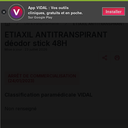
App VIDAL : Vos outils
Installer
×
cliniques, gratuits et en poche.
Sur Google Play
ETIAXIL ANTITRANSPIRANT d
DM & Parapharmacie
ETIAXIL ANTITRANSPIRANT
déodor stick 48H
Mise à jour : 23 juillet 2026
Copier l'url
ARRÊT DE COMMERCIALISATION
(24/01/2023)
Email
Classification paramédicale VIDAL
Non renseigné