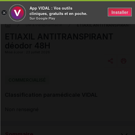
App VIDAL : Vos outils
Installer
×
cliniques, gratuits et en poche.
Sur Google Play
ETIAXIL ANTITRANSPIRANT 
DM & Parapharmacie
ETIAXIL ANTITRANSPIRANT
déodor 48H
Mise à jour : 23 juillet 2026
Copier l'url
COMMERCIALISÉ
Classification paramédicale VIDAL
Email
Non renseigné
Sommaire