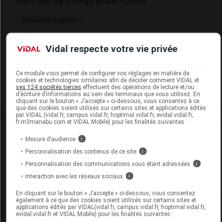
48H Spray compressé/100ml
Commercialisé
Vidal respecte votre vie privée
Code EAN
3614810006397
Labo. Distributeur
Cooper_Réseau SOIN
Remboursement
NR
Ce module vous permet de configurer vos réglages en matière de
cookies et technologies similaires afin de décider comment VIDAL et
ses 124 sociétés tierces
effectuent des opérations de lecture et/ou
d’écriture d’informations au sein des terminaux que vous utilisez. En
cliquant sur le bouton « J’accepte » ci-dessous, vous consentez à ce
que des cookies soient utilisés sur certains sites et applications édités
par VIDAL (vidal.fr, campus.vidal.fr, hoptimal.vidal.fr, evidal.vidal.fr,
fr.m3manabu.com et VIDAL Mobile) pour les finalités suivantes :
Laboratoire
Mesure d’audience
i
Personnalisation des contenus de ce site
i
Coopération Pharmaceutique Française
Personnalisation des communications vous étant adressées
i
Interaction avec les réseaux sociaux
i
Voir la fiche laboratoire
En cliquant sur le bouton « J’accepte » ci-dessous, vous consentez
également à ce que des cookies soient utilisés sur certains sites et
applications édités par VIDAL(vidal.fr, campus.vidal.fr, hoptimal.vidal.fr,
evidal.vidal.fr et VIDAL Mobile) pour les finalités suivantes :