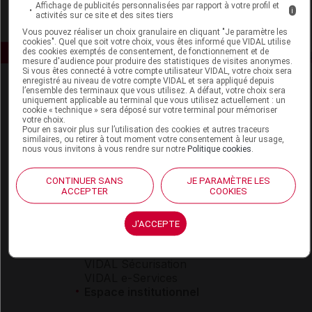
Affichage de publicités personnalisées par rapport à votre profil et
i
activités sur ce site et des sites tiers
Vous pouvez réaliser un choix granulaire en cliquant "Je paramètre les
cookies". Quel que soit votre choix, vous êtes informé que VIDAL utilise
des cookies exemptés de consentement, de fonctionnement et de
mesure d'audience pour produire des statistiques de visites anonymes.
Si vous êtes connecté à votre compte utilisateur VIDAL, votre choix sera
enregistré au niveau de votre compte VIDAL et sera appliqué depuis
l’ensemble des terminaux que vous utilisez. A défaut, votre choix sera
uniquement applicable au terminal que vous utilisez actuellement : un
cookie « technique » sera déposé sur votre terminal pour mémoriser
votre choix.
Pour en savoir plus sur l’utilisation des cookies et autres traceurs
similaires, ou retirer à tout moment votre consentement à leur usage,
nous vous invitons à vous rendre sur notre
Politique cookies
.
Espace produit
Boutique
CONTINUER SANS
JE PARAMÈTRE LES
ACCEPTER
COOKIES
VIDAL Expert
VIDAL Hoptimal
eVIDAL
J'ACCEPTE
VIDAL Mobile
VIDAL widget
VIDAL Sécurisation
VIDAL e-Services
Espace institutionnel