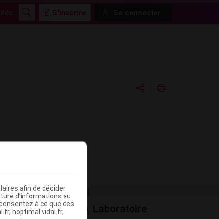
ités
S'inscrire
Se connecter
Rechercher
Copier l'url
Email
aires afin de décider
iture d’informations au
s consentez à ce que des
Laboratoire
fr, hoptimal.vidal.fr,