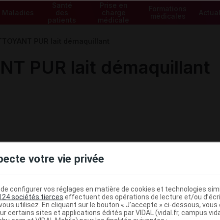
Santé
Prise en
Formations
Maladies
des
charge
Actual
médicales
patients
médicale
TOYANT PUR lait démaquillant
 PUR lait démaquillant
pecte votre vie privée
e configurer vos réglages en matière de cookies et technologies simil
124 sociétés tierces
effectuent des opérations de lecture et/ou d’écr
ous utilisez. En cliquant sur le bouton « J’accepte » ci-dessous, vou
ministratives
ur certains sites et applications édités par VIDAL (vidal.fr, campus.vidal.