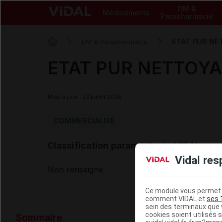
DM &
Médicaments
Parapharmacie
ETAT PUR NET
DM & Parapharmacie
ETAT PUR NETTOYANT
Mise à jour : 23 juillet 2026
COMMERCIALISÉ
Classification paramédicale VIDAL
Vidal res
Non renseigné
Ce module vous permet d
comment VIDAL et
ses 
sein des terminaux que v
Données ad
cookies soient utilisés s
Sommaire