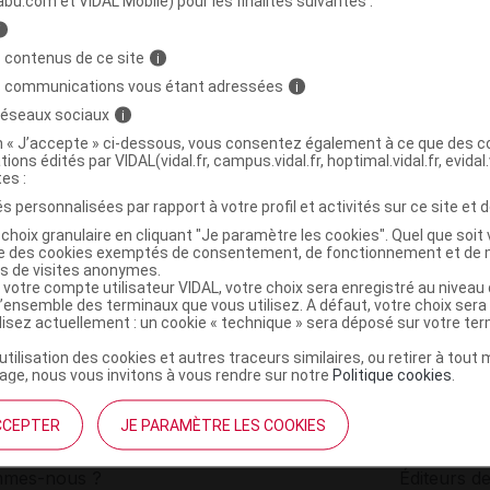
abu.com et VIDAL Mobile) pour les finalités suivantes :
i
ETTOYANT PUR Lait démaquillant Fl/200ml
C
 contenus de ce site
i
s communications vous étant adressées
i
 réseaux sociaux
i
3760201234518
on « J’accepte » ci-dessous, vous consentez également à ce que des co
r
Naos France
tions édités par VIDAL(vidal.fr, campus.vidal.fr, hoptimal.vidal.fr, evidal.
NR
tes :
s personnalisées par rapport à votre profil et activités sur ce site et d
choix granulaire en cliquant "Je paramètre les cookies". Quel que soit 
ise des cookies exemptés de consentement, de fonctionnement et de 
es de visites anonymes.
 votre compte utilisateur VIDAL, votre choix sera enregistré au nivea
l’ensemble des terminaux que vous utilisez. A défaut, votre choix ser
ilisez actuellement : un cookie « technique » sera déposé sur votre te
’utilisation des cookies et autres traceurs similaires, ou retirer à tou
ge, nous vous invitons à vous rendre sur notre
Politique cookies
.
CCEPTER
JE PARAMÈTRE LES COOKIES
institutionnel
Espace pa
mmes-nous ?
Éditeurs de