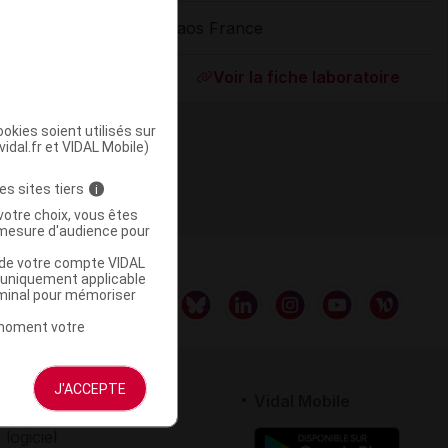
Naos France
ommercialisé
Voir la fiche laboratoire
okies soient utilisés sur
vidal.fr et VIDAL Mobile)
es sites tiers
i
votre choix, vous êtes
mesure d'audience pour
u de votre compte VIDAL
a uniquement applicable
rminal pour mémoriser
t moment votre
J'ACCEPTE
rtenaires
Vidal Mobile
 logiciel