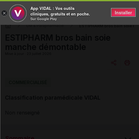
App VIDAL : Vos outils
Installer
×
cliniques, gratuits et en poche.
Sur Google Play
ESTIPHARM bros bain soie m
DM & Parapharmacie
ESTIPHARM bros bain soie
manche démontable
Mise à jour : 23 juillet 2026
Copier l'url
COMMERCIALISÉ
Classification paramédicale VIDAL
Email
Non renseigné
Sommaire