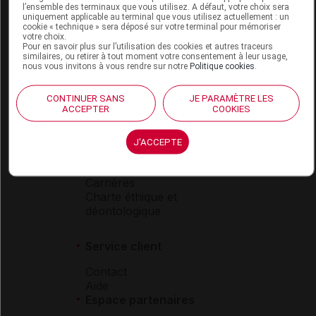
l’ensemble des terminaux que vous utilisez. A défaut, votre choix sera
Boutique
uniquement applicable au terminal que vous utilisez actuellement : un
cookie « technique » sera déposé sur votre terminal pour mémoriser
VIDAL Expert
votre choix.
VIDAL Hoptimal
Pour en savoir plus sur l’utilisation des cookies et autres traceurs
similaires, ou retirer à tout moment votre consentement à leur usage,
eVIDAL
nous vous invitons à vous rendre sur notre
Politique cookies
.
VIDAL Mobile
VIDAL widget
CONTINUER SANS
JE PARAMÈTRE LES
VIDAL Sécurisation
ACCEPTER
COOKIES
VIDAL e-Services
Espace institutionnel
J'ACCEPTE
Qui sommes-nous ?
VIDAL France
Carrières
Charte éthique et
déontologique
Service client
Contact
Aide
Espace partenaires