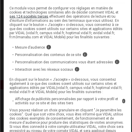
Ce module vous permet de configurer vos réglages en matière de
Laboratoire
cookies et technologies similaires afin de décider comment VIDAL et
ses 124 sociétés tierces
effectuent des opérations de lecture et/ou
d’écriture d’informations au sein des terminaux que vous utilisez. En
cliquant sur le bouton « J’accepte » ci-dessous, vous consentez à ce
Estipharm France
que des cookies soient utilisés sur certains sites et applications édités
par VIDAL (vidal.fr, campus.vidal.fr, hoptimal.vidal.fr, evidal.vidal.fr,
fr.m3manabu.com et VIDAL Mobile) pour les finalités suivantes :
Voir la fiche laboratoire
Mesure d’audience
i
Personnalisation des contenus de ce site
i
Personnalisation des communications vous étant adressées
i
Interaction avec les réseaux sociaux
i
En cliquant sur le bouton « J’accepte » ci-dessous, vous consentez
également à ce que des cookies soient utilisés sur certains sites et
applications édités par VIDAL(vidal.fr, campus.vidal.fr, hoptimal.vidal.fr,
evidal.vidal.fr et VIDAL Mobile) pour les finalités suivantes :
Affichage de publicités personnalisées par rapport à votre profil et
i
activités sur ce site et des sites tiers
Vous pouvez réaliser un choix granulaire en cliquant "Je paramètre les
cookies". Quel que soit votre choix, vous êtes informé que VIDAL utilise
des cookies exemptés de consentement, de fonctionnement et de
mesure d'audience pour produire des statistiques de visites anonymes.
Si vous êtes connecté à votre compte utilisateur VIDAL, votre choix sera
Espace produit
enregistré au niveau de votre compte VIDAL et sera appliqué depuis