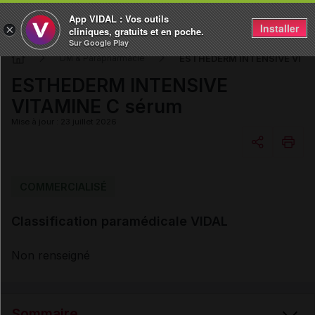
App VIDAL : Vos outils
Installer
×
cliniques, gratuits et en poche.
Sur Google Play
ESTHEDERM INTENSIVE VITA
DM & Parapharmacie
ESTHEDERM INTENSIVE
VITAMINE C sérum
Mise à jour : 23 juillet 2026
Copier l'url
COMMERCIALISÉ
Classification paramédicale VIDAL
Email
Non renseigné
Sommaire