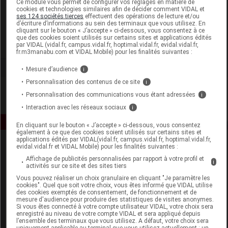
Ce module vous permet de configurer vos réglages en matière de
cookies et technologies similaires afin de décider comment VIDAL et
ses 124 sociétés tierces
effectuent des opérations de lecture et/ou
Naos Institut Esthederm
d’écriture d’informations au sein des terminaux que vous utilisez. En
cliquant sur le bouton « J’accepte » ci-dessous, vous consentez à ce
que des cookies soient utilisés sur certains sites et applications édités
Voir la fiche laboratoire
par VIDAL (vidal.fr, campus.vidal.fr, hoptimal.vidal.fr, evidal.vidal.fr,
fr.m3manabu.com et VIDAL Mobile) pour les finalités suivantes :
Mesure d’audience
i
Personnalisation des contenus de ce site
i
Personnalisation des communications vous étant adressées
i
Interaction avec les réseaux sociaux
i
En cliquant sur le bouton « J’accepte » ci-dessous, vous consentez
également à ce que des cookies soient utilisés sur certains sites et
applications édités par VIDAL(vidal.fr, campus.vidal.fr, hoptimal.vidal.fr,
evidal.vidal.fr et VIDAL Mobile) pour les finalités suivantes :
Affichage de publicités personnalisées par rapport à votre profil et
i
activités sur ce site et des sites tiers
Vous pouvez réaliser un choix granulaire en cliquant "Je paramètre les
cookies". Quel que soit votre choix, vous êtes informé que VIDAL utilise
des cookies exemptés de consentement, de fonctionnement et de
Espace produit
mesure d'audience pour produire des statistiques de visites anonymes.
Si vous êtes connecté à votre compte utilisateur VIDAL, votre choix sera
enregistré au niveau de votre compte VIDAL et sera appliqué depuis
Boutique
l’ensemble des terminaux que vous utilisez. A défaut, votre choix sera
VIDAL Expert
uniquement applicable au terminal que vous utilisez actuellement : un