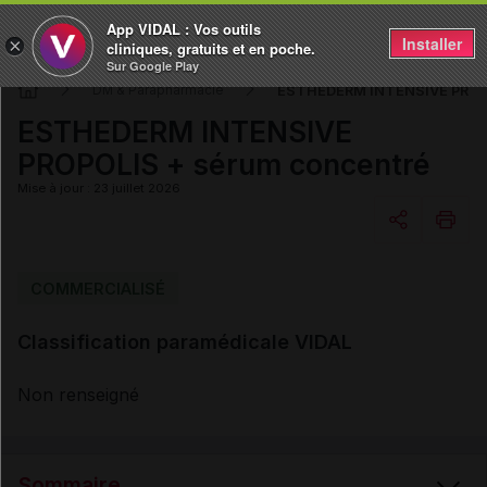
App VIDAL : Vos outils
Installer
×
cliniques, gratuits et en poche.
Sur Google Play
ESTHEDERM INTENSIVE PROPO
DM & Parapharmacie
ESTHEDERM INTENSIVE
PROPOLIS + sérum concentré
Mise à jour : 23 juillet 2026
Copier l'url
COMMERCIALISÉ
Classification paramédicale VIDAL
Email
Non renseigné
Sommaire