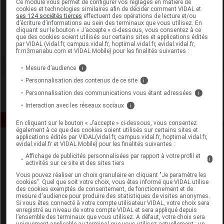
Ce module vous permet de configurer vos réglages en matière de
cookies et technologies similaires afin de décider comment VIDAL et
ses 124 sociétés tierces
effectuent des opérations de lecture et/ou
Naos Institut Esthederm
d’écriture d’informations au sein des terminaux que vous utilisez. En
cliquant sur le bouton « J’accepte » ci-dessous, vous consentez à ce
que des cookies soient utilisés sur certains sites et applications édités
Voir la fiche laboratoire
par VIDAL (vidal.fr, campus.vidal.fr, hoptimal.vidal.fr, evidal.vidal.fr,
fr.m3manabu.com et VIDAL Mobile) pour les finalités suivantes :
Mesure d’audience
i
Personnalisation des contenus de ce site
i
Personnalisation des communications vous étant adressées
i
Interaction avec les réseaux sociaux
i
En cliquant sur le bouton « J’accepte » ci-dessous, vous consentez
également à ce que des cookies soient utilisés sur certains sites et
applications édités par VIDAL(vidal.fr, campus.vidal.fr, hoptimal.vidal.fr,
evidal.vidal.fr et VIDAL Mobile) pour les finalités suivantes :
Affichage de publicités personnalisées par rapport à votre profil et
i
activités sur ce site et des sites tiers
Vous pouvez réaliser un choix granulaire en cliquant "Je paramètre les
cookies". Quel que soit votre choix, vous êtes informé que VIDAL utilise
des cookies exemptés de consentement, de fonctionnement et de
Espace produit
mesure d'audience pour produire des statistiques de visites anonymes.
Si vous êtes connecté à votre compte utilisateur VIDAL, votre choix sera
enregistré au niveau de votre compte VIDAL et sera appliqué depuis
Boutique
l’ensemble des terminaux que vous utilisez. A défaut, votre choix sera
VIDAL Expert
uniquement applicable au terminal que vous utilisez actuellement : un