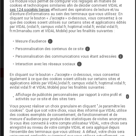
Ce module vous permet de configurer vos réglages en matière de
cookies et technologies similaires afin de décider comment VIDAL et
ses 124 sociétés tierces
effectuent des opérations de lecture et/ou
Naos Institut Esthederm
d’écriture d’informations au sein des terminaux que vous utilisez. En
cliquant sur le bouton « J’accepte » ci-dessous, vous consentez à ce
que des cookies soient utilisés sur certains sites et applications édités
Voir la fiche laboratoire
par VIDAL (vidal.fr, campus.vidal.fr, hoptimal.vidal.fr, evidal.vidal.fr,
fr.m3manabu.com et VIDAL Mobile) pour les finalités suivantes :
Mesure d’audience
i
Personnalisation des contenus de ce site
i
Personnalisation des communications vous étant adressées
i
Interaction avec les réseaux sociaux
i
En cliquant sur le bouton « J’accepte » ci-dessous, vous consentez
également à ce que des cookies soient utilisés sur certains sites et
applications édités par VIDAL(vidal.fr, campus.vidal.fr, hoptimal.vidal.fr,
evidal.vidal.fr et VIDAL Mobile) pour les finalités suivantes :
Affichage de publicités personnalisées par rapport à votre profil et
i
activités sur ce site et des sites tiers
Vous pouvez réaliser un choix granulaire en cliquant "Je paramètre les
cookies". Quel que soit votre choix, vous êtes informé que VIDAL utilise
des cookies exemptés de consentement, de fonctionnement et de
Espace produit
mesure d'audience pour produire des statistiques de visites anonymes.
Si vous êtes connecté à votre compte utilisateur VIDAL, votre choix sera
enregistré au niveau de votre compte VIDAL et sera appliqué depuis
Boutique
l’ensemble des terminaux que vous utilisez. A défaut, votre choix sera
VIDAL Expert
uniquement applicable au terminal que vous utilisez actuellement : un