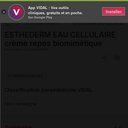
App VIDAL : Vos outils
Installer
×
cliniques, gratuits et en poche.
Sur Google Play
ESTHEDERM EAU CELLULAIRE 
DM & Parapharmacie
ESTHEDERM EAU CELLULAIRE
crème repos biomimétique
Mise à jour : 23 juillet 2026
Copier l'url
COMMERCIALISÉ
Classification paramédicale VIDAL
Email
Non renseigné
Sommaire