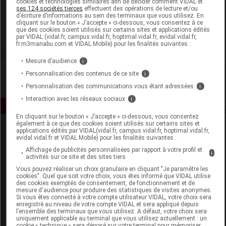
cookies et technologies similaires afin de décider comment VIDAL et
Laboratoires Juva Santé
ses 124 sociétés tierces
effectuent des opérations de lecture et/ou
d’écriture d’informations au sein des terminaux que vous utilisez. En
cliquant sur le bouton « J’accepte » ci-dessous, vous consentez à ce
Voir la fiche laboratoire
que des cookies soient utilisés sur certains sites et applications édités
par VIDAL (vidal.fr, campus.vidal.fr, hoptimal.vidal.fr, evidal.vidal.fr,
fr.m3manabu.com et VIDAL Mobile) pour les finalités suivantes :
Mesure d’audience
i
Personnalisation des contenus de ce site
i
Personnalisation des communications vous étant adressées
i
Interaction avec les réseaux sociaux
i
En cliquant sur le bouton « J’accepte » ci-dessous, vous consentez
également à ce que des cookies soient utilisés sur certains sites et
applications édités par VIDAL(vidal.fr, campus.vidal.fr, hoptimal.vidal.fr,
evidal.vidal.fr et VIDAL Mobile) pour les finalités suivantes :
Affichage de publicités personnalisées par rapport à votre profil et
i
activités sur ce site et des sites tiers
Vous pouvez réaliser un choix granulaire en cliquant "Je paramètre les
cookies". Quel que soit votre choix, vous êtes informé que VIDAL utilise
Espace produit
des cookies exemptés de consentement, de fonctionnement et de
mesure d'audience pour produire des statistiques de visites anonymes.
Boutique
Si vous êtes connecté à votre compte utilisateur VIDAL, votre choix sera
enregistré au niveau de votre compte VIDAL et sera appliqué depuis
VIDAL Expert
l’ensemble des terminaux que vous utilisez. A défaut, votre choix sera
VIDAL Hoptimal
uniquement applicable au terminal que vous utilisez actuellement : un
cookie « technique » sera déposé sur votre terminal pour mémoriser