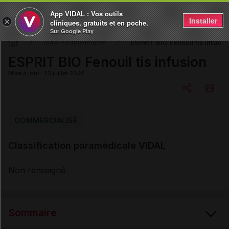
App VIDAL : Vos outils
Installer
×
cliniques, gratuits et en poche.
Sur Google Play
ESPRIT BIO Fenouil tis infusio
DM & Parapharmacie
ESPRIT BIO Fenouil tis infusion
Mise à jour : 23 juillet 2026
Copier l'url
COMMERCIALISÉ
Classification paramédicale VIDAL
Email
Non renseigné
Sommaire