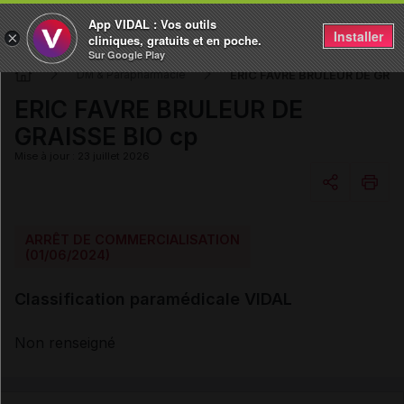
App VIDAL : Vos outils
Installer
×
cliniques, gratuits et en poche.
Sur Google Play
ERIC FAVRE BRULEUR DE GRAI
DM & Parapharmacie
ERIC FAVRE BRULEUR DE
GRAISSE BIO cp
Mise à jour : 23 juillet 2026
Copier l'url
ARRÊT DE COMMERCIALISATION
(01/06/2024)
Email
Classification paramédicale VIDAL
Non renseigné