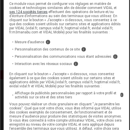
Laboratoire
Ce module vous permet de configurer vos réglages en matière de
cookies et technologies similaires afin de décider comment VIDAL et
ses 124 sociétés tierces
effectuent des opérations de lecture et/ou
d’écriture d’informations au sein des terminaux que vous utilisez. En
Virbac
cliquant sur le bouton « J’accepte » ci-dessous, vous consentez à ce
que des cookies soient utilisés sur certains sites et applications édités
par VIDAL (vidal.fr, campus.vidal.fr, hoptimal.vidal.fr, evidal.vidal.fr,
Voir la fiche laboratoire
fr.m3manabu.com et VIDAL Mobile) pour les finalités suivantes :
Mesure d’audience
i
Personnalisation des contenus de ce site
i
Personnalisation des communications vous étant adressées
i
Interaction avec les réseaux sociaux
i
En cliquant sur le bouton « J’accepte » ci-dessous, vous consentez
également à ce que des cookies soient utilisés sur certains sites et
applications édités par VIDAL(vidal.fr, campus.vidal.fr, hoptimal.vidal.fr,
evidal.vidal.fr et VIDAL Mobile) pour les finalités suivantes :
Affichage de publicités personnalisées par rapport à votre profil et
i
activités sur ce site et des sites tiers
Vous pouvez réaliser un choix granulaire en cliquant "Je paramètre les
cookies". Quel que soit votre choix, vous êtes informé que VIDAL utilise
des cookies exemptés de consentement, de fonctionnement et de
mesure d'audience pour produire des statistiques de visites anonymes.
Espace produit
Si vous êtes connecté à votre compte utilisateur VIDAL, votre choix sera
enregistré au niveau de votre compte VIDAL et sera appliqué depuis
Boutique
l’ensemble des terminaux que vous utilisez. A défaut, votre choix sera