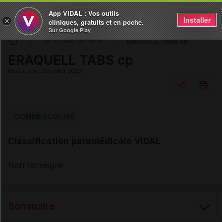
App VIDAL : Vos outils
Installer
×
cliniques, gratuits et en poche.
Sur Google Play
ERAQUELL TABS cp
DM & Parapharmacie
ERAQUELL TABS cp
Mise à jour : 23 juillet 2026
Copier l'url
COMMERCIALISÉ
Classification paramédicale VIDAL
Email
Non renseigné
Sommaire