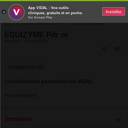
App VIDAL : Vos outils
Installer
×
cliniques, gratuits et en poche.
Sur Google Play
EQUIZYME Pdr or
DM & Parapharmacie
EQUIZYME Pdr or
Mise à jour : 23 juillet 2026
Copier l'url
COMMERCIALISÉ
Classification paramédicale VIDAL
Email
Non renseigné
Sommaire