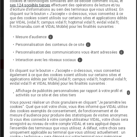
cookies et technologies similaires afin de décider comment VIDAL et
Ornis - Ecuphar
ses 124 sociétés tierces
effectuent des opérations de lecture et/ou
d’écriture d’informations au sein des terminaux que vous utilisez. En
cliquant sur le bouton « J’accepte » ci-dessous, vous consentez à ce
Voir la fiche laboratoire
que des cookies soient utilisés sur certains sites et applications édités
par VIDAL (vidal.fr, campus.vidal.fr, hoptimal.vidal.fr, evidal.vidal.fr,
fr.m3manabu.com et VIDAL Mobile) pour les finalités suivantes :
Mesure d’audience
i
Personnalisation des contenus de ce site
i
Personnalisation des communications vous étant adressées
i
Interaction avec les réseaux sociaux
i
En cliquant sur le bouton « J’accepte » ci-dessous, vous consentez
également à ce que des cookies soient utilisés sur certains sites et
applications édités par VIDAL(vidal.fr, campus.vidal.fr, hoptimal.vidal.fr,
evidal.vidal.fr et VIDAL Mobile) pour les finalités suivantes :
Affichage de publicités personnalisées par rapport à votre profil et
i
activités sur ce site et des sites tiers
Vous pouvez réaliser un choix granulaire en cliquant "Je paramètre les
cookies". Quel que soit votre choix, vous êtes informé que VIDAL utilise
Espace produit
des cookies exemptés de consentement, de fonctionnement et de
mesure d'audience pour produire des statistiques de visites anonymes.
Boutique
Si vous êtes connecté à votre compte utilisateur VIDAL, votre choix sera
enregistré au niveau de votre compte VIDAL et sera appliqué depuis
VIDAL Expert
l’ensemble des terminaux que vous utilisez. A défaut, votre choix sera
VIDAL Hoptimal
uniquement applicable au terminal que vous utilisez actuellement : un
cookie « technique » sera déposé sur votre terminal pour mémoriser