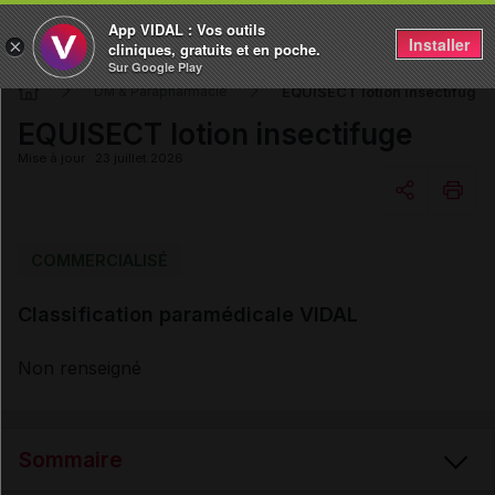
App VIDAL : Vos outils
Installer
×
cliniques, gratuits et en poche.
Sur Google Play
EQUISECT lotion insectifuge
DM & Parapharmacie
EQUISECT lotion insectifuge
Mise à jour : 23 juillet 2026
Copier l'url
COMMERCIALISÉ
Classification paramédicale VIDAL
Email
Non renseigné
Sommaire