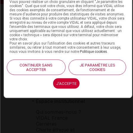
Vous pouvez réaliser un choix granulaire en cliquant "Je paramètre les
cookies". Quel que soit votre choix, vous êtes informé que VIDAL utilise
des cookies exemptés de consentement, de fonctionnement et de
mesure d'audience pour produire des statistiques de visites anonymes.
Si vous êtes connecté à votre compte utilisateur VIDAL, votre choix sera
enregistré au niveau de votre compte VIDAL et sera appliqué depuis
l’ensemble des terminaux que vous utilisez. A défaut, votre choix sera
uniquement applicable au terminal que vous utilisez actuellement : un
cookie « technique » sera déposé sur votre terminal pour mémoriser
votre choix.
Espace produit
Pour en savoir plus sur l’utilisation des cookies et autres traceurs
similaires, ou retirer à tout moment votre consentement à leur usage,
nous vous invitons à vous rendre sur notre
Politique cookies
.
Boutique
VIDAL Expert
VIDAL Hoptimal
CONTINUER SANS
JE PARAMÈTRE LES
ACCEPTER
COOKIES
eVIDAL
VIDAL Mobile
VIDAL widget
J'ACCEPTE
VIDAL Sécurisation
VIDAL e-Services
Espace institutionnel
Qui sommes-nous ?
VIDAL France
Carrières
Charte éthique et