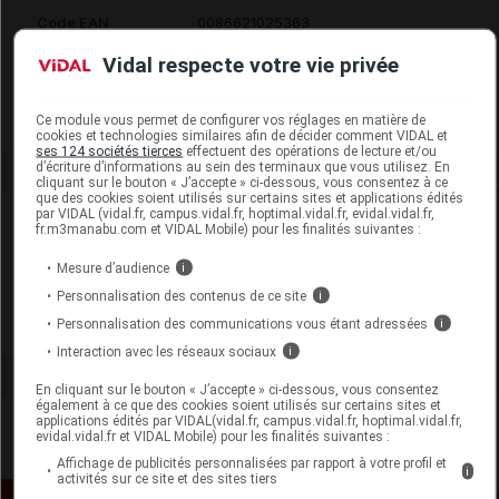
Code EAN
0086621025363
Labo. Distributeur
Pommier Nutrition
Vidal respecte votre vie privée
Remboursement
NR
Ce module vous permet de configurer vos réglages en matière de
cookies et technologies similaires afin de décider comment VIDAL et
ses 124 sociétés tierces
effectuent des opérations de lecture et/ou
d’écriture d’informations au sein des terminaux que vous utilisez. En
cliquant sur le bouton « J’accepte » ci-dessous, vous consentez à ce
que des cookies soient utilisés sur certains sites et applications édités
par VIDAL (vidal.fr, campus.vidal.fr, hoptimal.vidal.fr, evidal.vidal.fr,
Laboratoire
fr.m3manabu.com et VIDAL Mobile) pour les finalités suivantes :
Mesure d’audience
i
Pommier Nutrition
Personnalisation des contenus de ce site
i
Personnalisation des communications vous étant adressées
i
Voir la fiche laboratoire
Interaction avec les réseaux sociaux
i
En cliquant sur le bouton « J’accepte » ci-dessous, vous consentez
également à ce que des cookies soient utilisés sur certains sites et
applications édités par VIDAL(vidal.fr, campus.vidal.fr, hoptimal.vidal.fr,
evidal.vidal.fr et VIDAL Mobile) pour les finalités suivantes :
Affichage de publicités personnalisées par rapport à votre profil et
i
activités sur ce site et des sites tiers