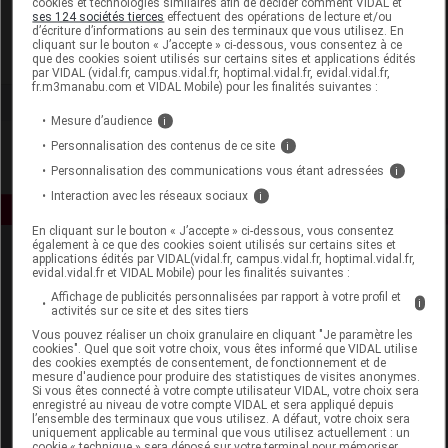
cookies et technologies similaires afin de décider comment VIDAL et
Ornis - Ecuphar
ses 124 sociétés tierces
effectuent des opérations de lecture et/ou
d’écriture d’informations au sein des terminaux que vous utilisez. En
cliquant sur le bouton « J’accepte » ci-dessous, vous consentez à ce
Voir la fiche laboratoire
que des cookies soient utilisés sur certains sites et applications édités
par VIDAL (vidal.fr, campus.vidal.fr, hoptimal.vidal.fr, evidal.vidal.fr,
fr.m3manabu.com et VIDAL Mobile) pour les finalités suivantes :
Mesure d’audience
i
Personnalisation des contenus de ce site
i
Personnalisation des communications vous étant adressées
i
Interaction avec les réseaux sociaux
i
En cliquant sur le bouton « J’accepte » ci-dessous, vous consentez
également à ce que des cookies soient utilisés sur certains sites et
applications édités par VIDAL(vidal.fr, campus.vidal.fr, hoptimal.vidal.fr,
evidal.vidal.fr et VIDAL Mobile) pour les finalités suivantes :
Affichage de publicités personnalisées par rapport à votre profil et
i
activités sur ce site et des sites tiers
Vous pouvez réaliser un choix granulaire en cliquant "Je paramètre les
cookies". Quel que soit votre choix, vous êtes informé que VIDAL utilise
Espace produit
des cookies exemptés de consentement, de fonctionnement et de
mesure d'audience pour produire des statistiques de visites anonymes.
Boutique
Si vous êtes connecté à votre compte utilisateur VIDAL, votre choix sera
enregistré au niveau de votre compte VIDAL et sera appliqué depuis
VIDAL Expert
l’ensemble des terminaux que vous utilisez. A défaut, votre choix sera
VIDAL Hoptimal
uniquement applicable au terminal que vous utilisez actuellement : un
cookie « technique » sera déposé sur votre terminal pour mémoriser