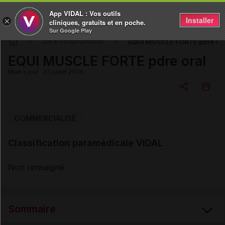
App VIDAL : Vos outils
Installer
×
cliniques, gratuits et en poche.
Sur Google Play
EQUI MUSCLE FORTE pdre ora
DM & Parapharmacie
EQUI MUSCLE FORTE pdre oral
Mise à jour : 23 juillet 2026
Copier l'url
COMMERCIALISÉ
Classification paramédicale VIDAL
Email
Non renseigné
Sommaire