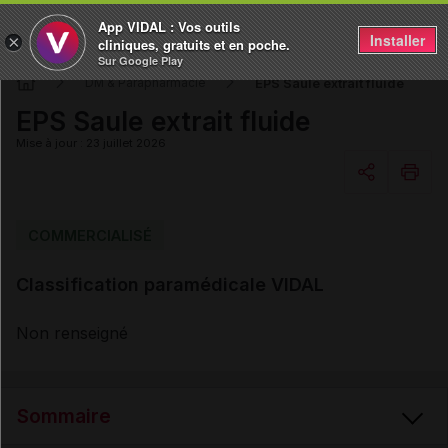
App VIDAL : Vos outils
Installer
×
cliniques, gratuits et en poche.
Sur Google Play
EPS Saule extrait fluide
DM & Parapharmacie
EPS Saule extrait fluide
Mise à jour : 23 juillet 2026
Copier l'url
COMMERCIALISÉ
Classification paramédicale VIDAL
Email
Non renseigné
Sommaire