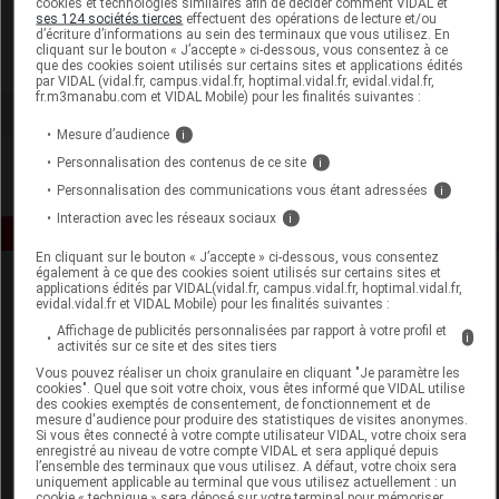
cookies et technologies similaires afin de décider comment VIDAL et
Phytoprevent
ses 124 sociétés tierces
effectuent des opérations de lecture et/ou
d’écriture d’informations au sein des terminaux que vous utilisez. En
cliquant sur le bouton « J’accepte » ci-dessous, vous consentez à ce
Voir la fiche laboratoire
que des cookies soient utilisés sur certains sites et applications édités
par VIDAL (vidal.fr, campus.vidal.fr, hoptimal.vidal.fr, evidal.vidal.fr,
fr.m3manabu.com et VIDAL Mobile) pour les finalités suivantes :
Mesure d’audience
i
Personnalisation des contenus de ce site
i
Personnalisation des communications vous étant adressées
i
Interaction avec les réseaux sociaux
i
En cliquant sur le bouton « J’accepte » ci-dessous, vous consentez
également à ce que des cookies soient utilisés sur certains sites et
applications édités par VIDAL(vidal.fr, campus.vidal.fr, hoptimal.vidal.fr,
evidal.vidal.fr et VIDAL Mobile) pour les finalités suivantes :
Affichage de publicités personnalisées par rapport à votre profil et
i
activités sur ce site et des sites tiers
Vous pouvez réaliser un choix granulaire en cliquant "Je paramètre les
cookies". Quel que soit votre choix, vous êtes informé que VIDAL utilise
Espace produit
des cookies exemptés de consentement, de fonctionnement et de
mesure d'audience pour produire des statistiques de visites anonymes.
Boutique
Si vous êtes connecté à votre compte utilisateur VIDAL, votre choix sera
enregistré au niveau de votre compte VIDAL et sera appliqué depuis
VIDAL Expert
l’ensemble des terminaux que vous utilisez. A défaut, votre choix sera
VIDAL Hoptimal
uniquement applicable au terminal que vous utilisez actuellement : un
cookie « technique » sera déposé sur votre terminal pour mémoriser