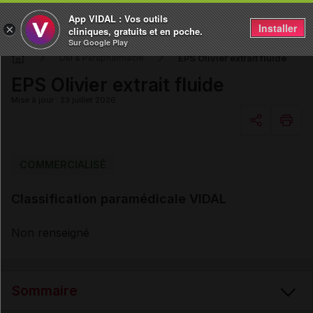
App VIDAL : Vos outils
Installer
×
cliniques, gratuits et en poche.
Sur Google Play
EPS Olivier extrait fluide
DM & Parapharmacie
EPS Olivier extrait fluide
Mise à jour : 23 juillet 2026
Copier l'url
COMMERCIALISÉ
Classification paramédicale VIDAL
Email
Non renseigné
Sommaire