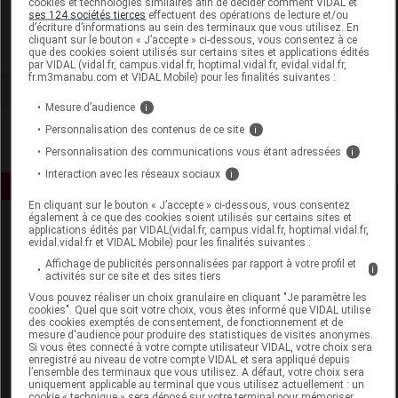
cookies et technologies similaires afin de décider comment VIDAL et
Phytoprevent
ses 124 sociétés tierces
effectuent des opérations de lecture et/ou
d’écriture d’informations au sein des terminaux que vous utilisez. En
cliquant sur le bouton « J’accepte » ci-dessous, vous consentez à ce
Voir la fiche laboratoire
que des cookies soient utilisés sur certains sites et applications édités
par VIDAL (vidal.fr, campus.vidal.fr, hoptimal.vidal.fr, evidal.vidal.fr,
fr.m3manabu.com et VIDAL Mobile) pour les finalités suivantes :
Mesure d’audience
i
Personnalisation des contenus de ce site
i
Personnalisation des communications vous étant adressées
i
Interaction avec les réseaux sociaux
i
En cliquant sur le bouton « J’accepte » ci-dessous, vous consentez
également à ce que des cookies soient utilisés sur certains sites et
applications édités par VIDAL(vidal.fr, campus.vidal.fr, hoptimal.vidal.fr,
evidal.vidal.fr et VIDAL Mobile) pour les finalités suivantes :
Affichage de publicités personnalisées par rapport à votre profil et
i
activités sur ce site et des sites tiers
Vous pouvez réaliser un choix granulaire en cliquant "Je paramètre les
cookies". Quel que soit votre choix, vous êtes informé que VIDAL utilise
Espace produit
des cookies exemptés de consentement, de fonctionnement et de
mesure d'audience pour produire des statistiques de visites anonymes.
Boutique
Si vous êtes connecté à votre compte utilisateur VIDAL, votre choix sera
enregistré au niveau de votre compte VIDAL et sera appliqué depuis
VIDAL Expert
l’ensemble des terminaux que vous utilisez. A défaut, votre choix sera
VIDAL Hoptimal
uniquement applicable au terminal que vous utilisez actuellement : un
cookie « technique » sera déposé sur votre terminal pour mémoriser