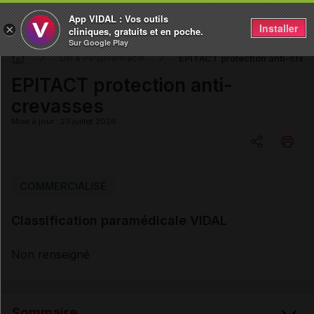
App VIDAL : Vos outils
Installer
×
cliniques, gratuits et en poche.
Sur Google Play
EPITACT protection anti-crev
DM & Parapharmacie
EPITACT protection anti-
crevasses
Mise à jour : 23 juillet 2026
Copier l'url
COMMERCIALISÉ
Classification paramédicale VIDAL
Email
Non renseigné
Sommaire