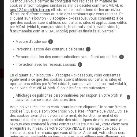
Ce module vous permet de configurer vos réglages en matière de
cookies et technologies similaires afin de décider comment VIDAL et
ses 124 sociétés tierces
effectuent des opérations de lecture et/ou
Millet Innovation
d’écriture d’informations au sein des terminaux que vous utilisez. En
cliquant sur le bouton « J’accepte » ci-dessous, vous consentez à ce
que des cookies soient utilisés sur certains sites et applications édités
Voir la fiche laboratoire
par VIDAL (vidal.fr, campus.vidal.fr, hoptimal.vidal.fr, evidal.vidal.fr,
fr.m3manabu.com et VIDAL Mobile) pour les finalités suivantes :
Mesure d’audience
i
Personnalisation des contenus de ce site
i
Personnalisation des communications vous étant adressées
i
Interaction avec les réseaux sociaux
i
En cliquant sur le bouton « J’accepte » ci-dessous, vous consentez
également à ce que des cookies soient utilisés sur certains sites et
applications édités par VIDAL(vidal.fr, campus.vidal.fr, hoptimal.vidal.fr,
evidal.vidal.fr et VIDAL Mobile) pour les finalités suivantes :
Affichage de publicités personnalisées par rapport à votre profil et
i
activités sur ce site et des sites tiers
Vous pouvez réaliser un choix granulaire en cliquant "Je paramètre les
cookies". Quel que soit votre choix, vous êtes informé que VIDAL utilise
des cookies exemptés de consentement, de fonctionnement et de
Espace produit
mesure d'audience pour produire des statistiques de visites anonymes.
Si vous êtes connecté à votre compte utilisateur VIDAL, votre choix sera
enregistré au niveau de votre compte VIDAL et sera appliqué depuis
Boutique
l’ensemble des terminaux que vous utilisez. A défaut, votre choix sera
VIDAL Expert
uniquement applicable au terminal que vous utilisez actuellement : un