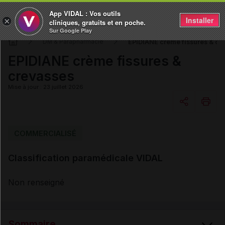
App VIDAL : Vos outils
Installer
×
cliniques, gratuits et en poche.
Sur Google Play
EPIDIANE crème fissures & cr
DM & Parapharmacie
EPIDIANE crème fissures &
crevasses
Mise à jour : 23 juillet 2026
Copier l'url
COMMERCIALISÉ
Classification paramédicale VIDAL
Email
Non renseigné
Sommaire