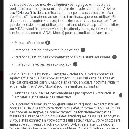
Laboratoire
Ce module vous permet de configurer vos réglages en matière de
cookies et technologies similaires afin de décider comment VIDAL et
ses 124 sociétés tierces
effectuent des opérations de lecture et/ou
d’écriture d’informations au sein des terminaux que vous utilisez. En
Noreva Laboratoire Dermatologique
cliquant sur le bouton « J’accepte » ci-dessous, vous consentez à ce
que des cookies soient utilisés sur certains sites et applications édités
par VIDAL (vidal.fr, campus.vidal.fr, hoptimal.vidal.fr, evidal.vidal.fr,
Voir la fiche laboratoire
fr.m3manabu.com et VIDAL Mobile) pour les finalités suivantes :
Mesure d’audience
i
Personnalisation des contenus de ce site
i
Personnalisation des communications vous étant adressées
i
Interaction avec les réseaux sociaux
i
En cliquant sur le bouton « J’accepte » ci-dessous, vous consentez
également à ce que des cookies soient utilisés sur certains sites et
applications édités par VIDAL(vidal.fr, campus.vidal.fr, hoptimal.vidal.fr,
evidal.vidal.fr et VIDAL Mobile) pour les finalités suivantes :
Affichage de publicités personnalisées par rapport à votre profil et
i
activités sur ce site et des sites tiers
Vous pouvez réaliser un choix granulaire en cliquant "Je paramètre les
cookies". Quel que soit votre choix, vous êtes informé que VIDAL utilise
des cookies exemptés de consentement, de fonctionnement et de
mesure d'audience pour produire des statistiques de visites anonymes.
Espace produit
Si vous êtes connecté à votre compte utilisateur VIDAL, votre choix sera
enregistré au niveau de votre compte VIDAL et sera appliqué depuis
Boutique
l’ensemble des terminaux que vous utilisez. A défaut, votre choix sera