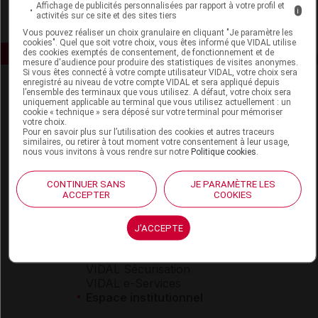
Affichage de publicités personnalisées par rapport à votre profil et
i
activités sur ce site et des sites tiers
Vous pouvez réaliser un choix granulaire en cliquant "Je paramètre les
cookies". Quel que soit votre choix, vous êtes informé que VIDAL utilise
des cookies exemptés de consentement, de fonctionnement et de
mesure d'audience pour produire des statistiques de visites anonymes.
Si vous êtes connecté à votre compte utilisateur VIDAL, votre choix sera
enregistré au niveau de votre compte VIDAL et sera appliqué depuis
l’ensemble des terminaux que vous utilisez. A défaut, votre choix sera
uniquement applicable au terminal que vous utilisez actuellement : un
cookie « technique » sera déposé sur votre terminal pour mémoriser
votre choix.
Pour en savoir plus sur l’utilisation des cookies et autres traceurs
similaires, ou retirer à tout moment votre consentement à leur usage,
nous vous invitons à vous rendre sur notre
Politique cookies
.
Espace produit
Boutique
CONTINUER SANS
JE PARAMÈTRE LES
ACCEPTER
COOKIES
VIDAL Expert
VIDAL Hoptimal
eVIDAL
J'ACCEPTE
VIDAL Mobile
VIDAL widget
VIDAL Sécurisation
VIDAL e-Services
Espace institutionnel