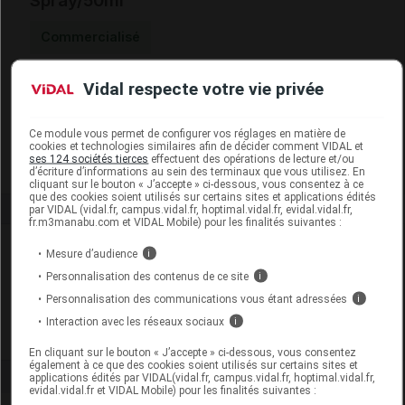
Spray/50ml
Commercialisé
Vidal respecte votre vie privée
Code EAN
3760046254122
Labo. Distributeur
La Source
Remboursement
NR
Ce module vous permet de configurer vos réglages en matière de
cookies et technologies similaires afin de décider comment VIDAL et
ses 124 sociétés tierces
effectuent des opérations de lecture et/ou
d’écriture d’informations au sein des terminaux que vous utilisez. En
cliquant sur le bouton « J’accepte » ci-dessous, vous consentez à ce
que des cookies soient utilisés sur certains sites et applications édités
par VIDAL (vidal.fr, campus.vidal.fr, hoptimal.vidal.fr, evidal.vidal.fr,
fr.m3manabu.com et VIDAL Mobile) pour les finalités suivantes :
Laboratoire
Mesure d’audience
i
Personnalisation des contenus de ce site
i
La Source
Personnalisation des communications vous étant adressées
i
Interaction avec les réseaux sociaux
i
Voir la fiche laboratoire
En cliquant sur le bouton « J’accepte » ci-dessous, vous consentez
également à ce que des cookies soient utilisés sur certains sites et
applications édités par VIDAL(vidal.fr, campus.vidal.fr, hoptimal.vidal.fr,
evidal.vidal.fr et VIDAL Mobile) pour les finalités suivantes :