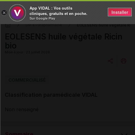
App VIDAL : Vos outils
Installer
×
cliniques, gratuits et en poche.
Sur Google Play
EOLESENS huile végétale Rici
DM & Parapharmacie
EOLESENS huile végétale Ricin
bio
Mise à jour : 23 juillet 2026
Copier l'url
COMMERCIALISÉ
Classification paramédicale VIDAL
Email
Non renseigné
Sommaire