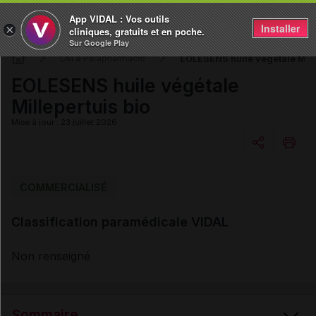
App VIDAL : Vos outils
Installer
×
cliniques, gratuits et en poche.
Sur Google Play
EOLESENS huile végétale Mille
DM & Parapharmacie
EOLESENS huile végétale
Millepertuis bio
Mise à jour : 23 juillet 2026
Copier l'url
COMMERCIALISÉ
Classification paramédicale VIDAL
Email
Non renseigné
Sommaire