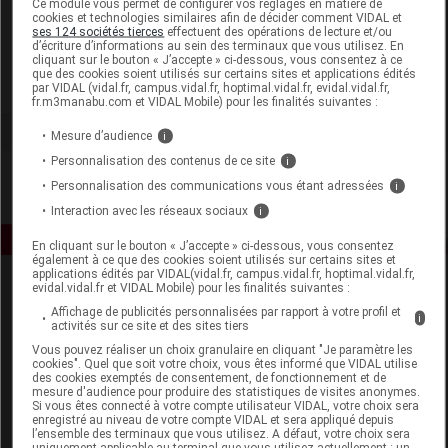
Ce module vous permet de configurer vos réglages en matière de
cookies et technologies similaires afin de décider comment VIDAL et
ses 124 sociétés tierces
effectuent des opérations de lecture et/ou
La Source
d’écriture d’informations au sein des terminaux que vous utilisez. En
cliquant sur le bouton « J’accepte » ci-dessous, vous consentez à ce
que des cookies soient utilisés sur certains sites et applications édités
Voir la fiche laboratoire
par VIDAL (vidal.fr, campus.vidal.fr, hoptimal.vidal.fr, evidal.vidal.fr,
fr.m3manabu.com et VIDAL Mobile) pour les finalités suivantes :
Mesure d’audience
i
Personnalisation des contenus de ce site
i
Personnalisation des communications vous étant adressées
i
Interaction avec les réseaux sociaux
i
En cliquant sur le bouton « J’accepte » ci-dessous, vous consentez
également à ce que des cookies soient utilisés sur certains sites et
applications édités par VIDAL(vidal.fr, campus.vidal.fr, hoptimal.vidal.fr,
evidal.vidal.fr et VIDAL Mobile) pour les finalités suivantes :
Affichage de publicités personnalisées par rapport à votre profil et
i
activités sur ce site et des sites tiers
Vous pouvez réaliser un choix granulaire en cliquant "Je paramètre les
cookies". Quel que soit votre choix, vous êtes informé que VIDAL utilise
des cookies exemptés de consentement, de fonctionnement et de
Espace produit
mesure d'audience pour produire des statistiques de visites anonymes.
Si vous êtes connecté à votre compte utilisateur VIDAL, votre choix sera
enregistré au niveau de votre compte VIDAL et sera appliqué depuis
Boutique
l’ensemble des terminaux que vous utilisez. A défaut, votre choix sera
VIDAL Expert
uniquement applicable au terminal que vous utilisez actuellement : un