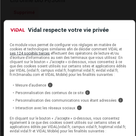
citronné bio Fl/30ml
Supprimé
Vidal respecte votre vie privée
Code EAN
3760046254856
Labo. Distributeur
La Source
Remboursement
NR
Ce module vous permet de configurer vos réglages en matière de
cookies et technologies similaires afin de décider comment VIDAL et
ses 124 sociétés tierces
effectuent des opérations de lecture et/ou
d’écriture d’informations au sein des terminaux que vous utilisez. En
cliquant sur le bouton « J’accepte » ci-dessous, vous consentez à ce
que des cookies soient utilisés sur certains sites et applications édités
par VIDAL (vidal.fr, campus.vidal.fr, hoptimal.vidal.fr, evidal.vidal.fr,
fr.m3manabu.com et VIDAL Mobile) pour les finalités suivantes :
Laboratoire
Mesure d’audience
i
Personnalisation des contenus de ce site
i
La Source
Personnalisation des communications vous étant adressées
i
Interaction avec les réseaux sociaux
i
Voir la fiche laboratoire
En cliquant sur le bouton « J’accepte » ci-dessous, vous consentez
également à ce que des cookies soient utilisés sur certains sites et
applications édités par VIDAL(vidal.fr, campus.vidal.fr, hoptimal.vidal.fr,
evidal.vidal.fr et VIDAL Mobile) pour les finalités suivantes :