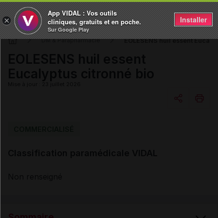
App VIDAL : Vos outils
Installer
×
cliniques, gratuits et en poche.
Sur Google Play
EOLESENS huil essent Eucalyp
DM & Parapharmacie
EOLESENS huil essent
Eucalyptus citronné bio
Mise à jour : 23 juillet 2026
Copier l'url
COMMERCIALISÉ
Classification paramédicale VIDAL
Email
Non renseigné
Sommaire