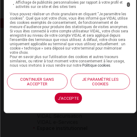
Affichage de publicités personnalisées par rapport à votre profil et
i
activités sur ce site et des sites tiers
Vous pouvez réaliser un choix granulaire en cliquant "Je paramètre les
cookies". Quel que soit votre choix, vous êtes informé que VIDAL utilise
des cookies exemptés de consentement, de fonctionnement et de
mesure d'audience pour produire des statistiques de visites anonymes.
Si vous êtes connecté à votre compte utilisateur VIDAL, votre choix sera
enregistré au niveau de votre compte VIDAL et sera appliqué depuis
l’ensemble des terminaux que vous utilisez. A défaut, votre choix sera
uniquement applicable au terminal que vous utilisez actuellement : un
cookie « technique » sera déposé sur votre terminal pour mémoriser
votre choix.
Pour en savoir plus sur l’utilisation des cookies et autres traceurs
similaires, ou retirer à tout moment votre consentement à leur usage,
nous vous invitons à vous rendre sur notre
Politique cookies
.
Espace produit
Boutique
CONTINUER SANS
JE PARAMÈTRE LES
ACCEPTER
COOKIES
VIDAL Expert
VIDAL Hoptimal
eVIDAL
J'ACCEPTE
VIDAL Mobile
VIDAL widget
VIDAL Sécurisation
VIDAL e-Services
Espace institutionnel