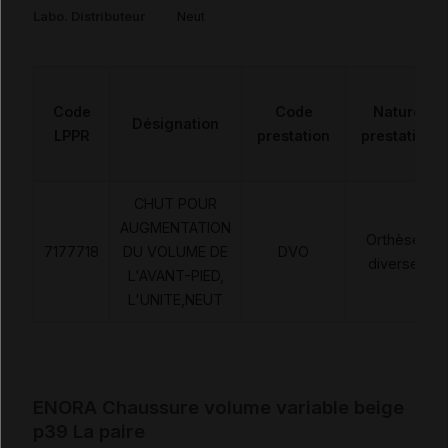
Labo. Distributeur
Neut
Code
Code
Nature
Désignation
LPPR
prestation
prestation
CHUT POUR
AUGMENTATION
Orthèses
7177718
DU VOLUME DE
DVO
diverses
L'AVANT-PIED,
L'UNITE,NEUT
ENORA Chaussure volume variable beige
p39 La paire