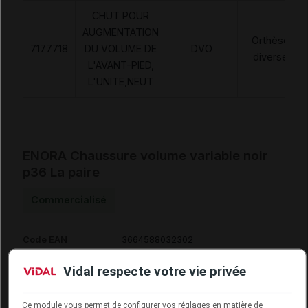
CHUT POUR
AUGMENTATION
Orthèses
7177718
DU VOLUME DE
DVO
diverses
L'AVANT-PIED,
L'UNITE,NEUT
ENORA Chaussure volume variable noir
p36 La paire
Commercialisé
Code EAN
3664588032302
Labo. Distributeur
Neut
Vidal respecte votre vie privée
Ce module vous permet de configurer vos réglages en matière de