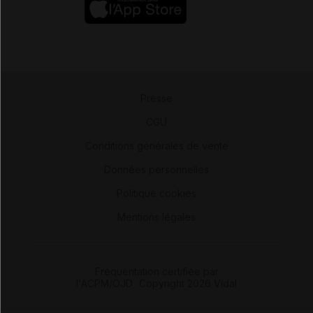
Presse
-
CGU
-
Conditions générales de vente
-
Données personnelles
-
Politique cookies
-
Mentions légales
Fréquentation certifiée par
l'ACPM/OJD
|
Copyright 2026 Vidal