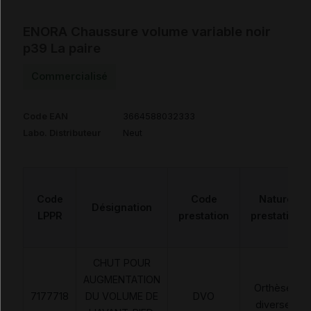
ENORA Chaussure volume variable noir
p39 La paire
Commercialisé
Code EAN
3664588032333
Labo. Distributeur
Neut
Code
Code
Nature
Désignation
LPPR
prestation
prestation
CHUT POUR
AUGMENTATION
Orthèses
7177718
DU VOLUME DE
DVO
diverses