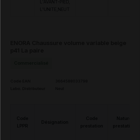
L'AVANT-PIED,
L'UNITE,NEUT
ENORA Chaussure volume variable beige
p41 La paire
Commercialisé
Code EAN
3664588033798
Labo. Distributeur
Neut
Code
Code
Nature
Désignation
LPPR
prestation
prestation