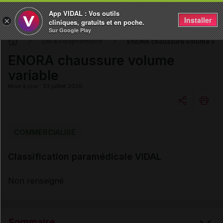
App VIDAL : Vos outils
Installer
×
cliniques, gratuits et en poche.
Sur Google Play
ENORA chaussure volume var
DM & Parapharmacie
ENORA chaussure volume
variable
Mise à jour : 23 juillet 2026
Copier l'url
COMMERCIALISÉ
Classification paramédicale VIDAL
Email
Non renseigné
Sommaire