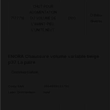
CHUT POUR
AUGMENTATION
Orthèses
7177718
DU VOLUME DE
DVO
diverses
L'AVANT-PIED,
L'UNITE,NEUT
ENORA Chaussure volume variable beige
p37 La paire
Commercialisé
Code EAN
3664588033750
Labo. Distributeur
Neut