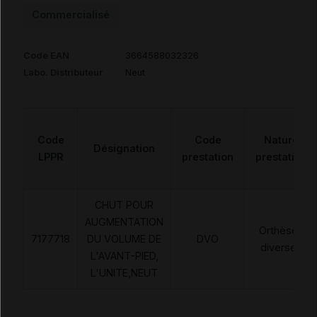
Commercialisé
Code EAN
3664588032326
Labo. Distributeur
Neut
Code
Code
Nature
Désignation
LPPR
prestation
prestation
CHUT POUR
AUGMENTATION
Orthèses
7177718
DU VOLUME DE
DVO
diverses
L'AVANT-PIED,
L'UNITE,NEUT