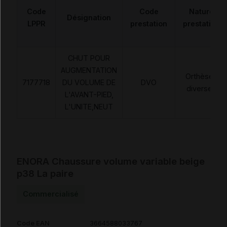
Code
Code
Nature
Désignation
LPPR
prestation
prestation
CHUT POUR
AUGMENTATION
Orthèses
7177718
DU VOLUME DE
DVO
diverses
L'AVANT-PIED,
L'UNITE,NEUT
ENORA Chaussure volume variable beige
p38 La paire
Commercialisé
Code EAN
3664588033767