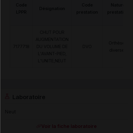
Code
Code
Nature
Désignation
LPPR
prestation
prestation
CHUT POUR
AUGMENTATION
Orthèses
7177718
DU VOLUME DE
DVO
diverses
L'AVANT-PIED,
L'UNITE,NEUT
Laboratoire
Neut
Voir la fiche laboratoire