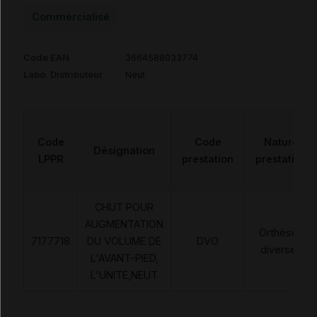
Commercialisé
Code EAN
3664588033774
Labo. Distributeur
Neut
Code
Code
Nature
Désignation
LPPR
prestation
prestation
CHUT POUR
AUGMENTATION
Orthèses
7177718
DU VOLUME DE
DVO
diverses
L'AVANT-PIED,
L'UNITE,NEUT