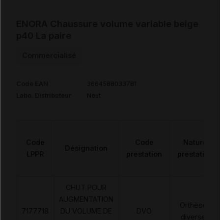
ENORA Chaussure volume variable beige
p40 La paire
Commercialisé
Code EAN
3664588033781
Labo. Distributeur
Neut
Code
Code
Nature
Désignation
LPPR
prestation
prestation
CHUT POUR
AUGMENTATION
Orthèses
7177718
DU VOLUME DE
DVO
diverses