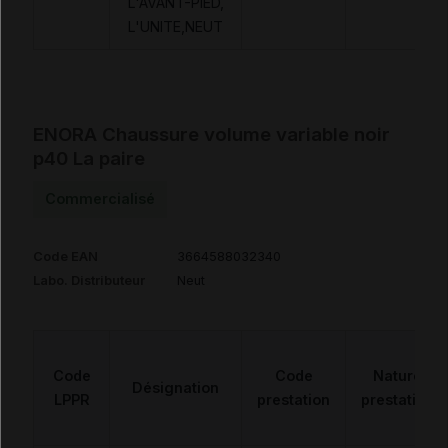
L'AVANT-PIED,
L'UNITE,NEUT
ENORA Chaussure volume variable noir
p40 La paire
Commercialisé
Code EAN
3664588032340
Labo. Distributeur
Neut
Code
Code
Nature
Désignation
LPPR
prestation
prestation