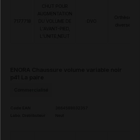
CHUT POUR
AUGMENTATION
Orthèses
7177718
DU VOLUME DE
DVO
diverses
L'AVANT-PIED,
L'UNITE,NEUT
ENORA Chaussure volume variable noir
p41 La paire
Commercialisé
Code EAN
3664588032357
Labo. Distributeur
Neut