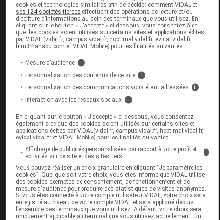
cookies et technologies similaires afin de décider comment VIDAL et
Code
Code
Nature
ses 124 sociétés tierces
effectuent des opérations de lecture et/ou
Désignation
d’écriture d’informations au sein des terminaux que vous utilisez. En
LPPR
prestation
prestation
cliquant sur le bouton « J’accepte » ci-dessous, vous consentez à ce
que des cookies soient utilisés sur certains sites et applications édités
par VIDAL (vidal.fr, campus.vidal.fr, hoptimal.vidal.fr, evidal.vidal.fr,
fr.m3manabu.com et VIDAL Mobile) pour les finalités suivantes :
CHUT POUR
Mesure d’audience
i
AUGMENTATION
Orthèses
Personnalisation des contenus de ce site
i
7177718
DU VOLUME DE
DVO
diverses
Personnalisation des communications vous étant adressées
i
L'AVANT-PIED,
Interaction avec les réseaux sociaux
i
L'UNITE,NEUT
En cliquant sur le bouton « J’accepte » ci-dessous, vous consentez
également à ce que des cookies soient utilisés sur certains sites et
applications édités par VIDAL(vidal.fr, campus.vidal.fr, hoptimal.vidal.fr,
evidal.vidal.fr et VIDAL Mobile) pour les finalités suivantes :
Affichage de publicités personnalisées par rapport à votre profil et
i
ENORA Chaussure volume variable noir
activités sur ce site et des sites tiers
p37 La paire
Vous pouvez réaliser un choix granulaire en cliquant "Je paramètre les
cookies". Quel que soit votre choix, vous êtes informé que VIDAL utilise
des cookies exemptés de consentement, de fonctionnement et de
Commercialisé
mesure d'audience pour produire des statistiques de visites anonymes.
Si vous êtes connecté à votre compte utilisateur VIDAL, votre choix sera
enregistré au niveau de votre compte VIDAL et sera appliqué depuis
l’ensemble des terminaux que vous utilisez. A défaut, votre choix sera
Code EAN
3664588032319
uniquement applicable au terminal que vous utilisez actuellement : un