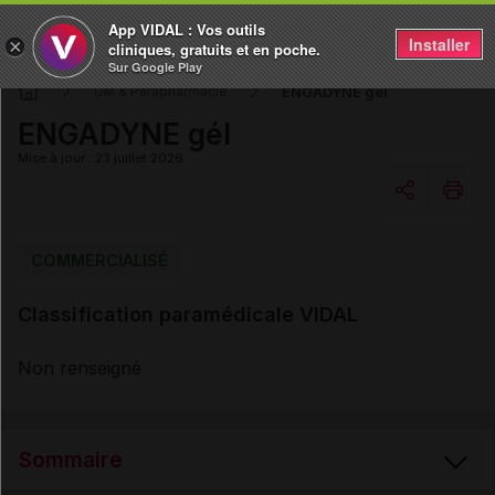
App VIDAL : Vos outils
Installer
×
cliniques, gratuits et en poche.
Sur Google Play
ENGADYNE gél
DM & Parapharmacie
ENGADYNE gél
Mise à jour : 23 juillet 2026
Copier l'url
COMMERCIALISÉ
Classification paramédicale VIDAL
Email
Non renseigné
Sommaire