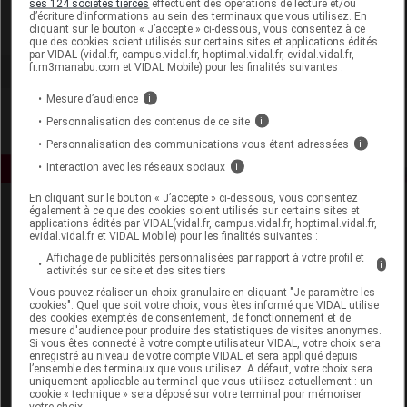
ses 124 sociétés tierces
effectuent des opérations de lecture et/ou
d’écriture d’informations au sein des terminaux que vous utilisez. En
cliquant sur le bouton « J’accepte » ci-dessous, vous consentez à ce
Voir la fiche laboratoire
que des cookies soient utilisés sur certains sites et applications édités
par VIDAL (vidal.fr, campus.vidal.fr, hoptimal.vidal.fr, evidal.vidal.fr,
fr.m3manabu.com et VIDAL Mobile) pour les finalités suivantes :
Mesure d’audience
i
Personnalisation des contenus de ce site
i
Personnalisation des communications vous étant adressées
i
Interaction avec les réseaux sociaux
i
En cliquant sur le bouton « J’accepte » ci-dessous, vous consentez
également à ce que des cookies soient utilisés sur certains sites et
applications édités par VIDAL(vidal.fr, campus.vidal.fr, hoptimal.vidal.fr,
evidal.vidal.fr et VIDAL Mobile) pour les finalités suivantes :
Affichage de publicités personnalisées par rapport à votre profil et
i
activités sur ce site et des sites tiers
Vous pouvez réaliser un choix granulaire en cliquant "Je paramètre les
Espace produit
cookies". Quel que soit votre choix, vous êtes informé que VIDAL utilise
des cookies exemptés de consentement, de fonctionnement et de
mesure d'audience pour produire des statistiques de visites anonymes.
Boutique
Si vous êtes connecté à votre compte utilisateur VIDAL, votre choix sera
VIDAL Expert
enregistré au niveau de votre compte VIDAL et sera appliqué depuis
l’ensemble des terminaux que vous utilisez. A défaut, votre choix sera
VIDAL Hoptimal
uniquement applicable au terminal que vous utilisez actuellement : un
eVIDAL
cookie « technique » sera déposé sur votre terminal pour mémoriser
votre choix.