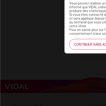
Vous pouvez réaliser un 
informé que VIDAL util
produire des statistiqu
Si vous êtes connecté à
et sera appliqué depuis 
au terminal que vous ut
ENERGIE DE
votre choix.
Pour en savoir plus sur l
consentement à leur usa
Code EAN
Labo. Distributeu
CONTINUER SANS A
Remboursement
Espace produit
Espace 