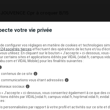
 JOUVENCE Cpr à croquer B/15
 ENERGIE DE JOUVENCE Cpr à croquer T/15
pecte votre vie privée
3665979000085
r
Gifrer Barbezat
e configurer vos réglages en matière de cookies et technologies simil
NR
124 sociétés tierces
effectuent des opérations de lecture et/ou d’écr
ous utilisez. En cliquant sur le bouton « J’accepte » ci-dessous, vou
ur certains sites et applications édités par VIDAL (vidal.fr, campus.vidal.
abu.com et VIDAL Mobile) pour les finalités suivantes :
i
 JOUVENCE Cpr à croquer B/30
 contenus de ce site
i
s communications vous étant adressées
i
 ENERGIE DE JOUVENCE Cpr à croquer B/15
 réseaux sociaux
i
on « J’accepte » ci-dessous, vous consentez également à ce que des co
3665979000047
tions édités par VIDAL(vidal.fr, campus.vidal.fr, hoptimal.vidal.fr, evidal.
r
Melisana Pharma France
tes :
NR
s personnalisées par rapport à votre profil et activités sur ce site et d