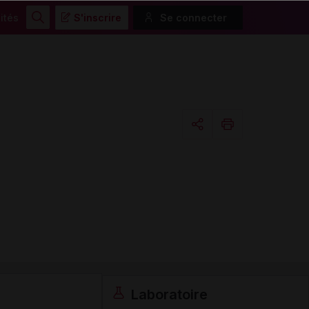
ités
S'inscrire
Se connecter
Rechercher
Copier l'url
Email
Laboratoire