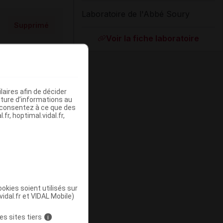
Laboratoire de l'Abbé Soury
Supprimé
Voir la fiche laboratoire
aires afin de décider
iture d’informations au
s consentez à ce que des
fr, hoptimal.vidal.fr,
Supprimé
okies soient utilisés sur
vidal.fr et VIDAL Mobile)
es sites tiers
i