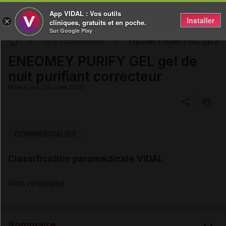
App VIDAL : Vos outils
Installer
×
cliniques, gratuits et en poche.
Sur Google Play
ENEOMEY PURIFY GEL gel de nu
DM & Parapharmacie
ENEOMEY PURIFY GEL gel de
nuit purifiant correcteur
Mise à jour : 23 juillet 2026
Copier l'url
COMMERCIALISÉ
Classification paramédicale VIDAL
Email
Non renseigné
Sommaire