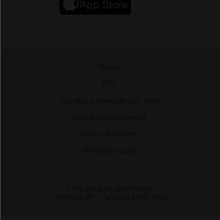
Presse
-
CGU
-
Conditions générales de vente
-
Données personnelles
-
Politique cookies
-
Mentions légales
Fréquentation certifiée par
l'ACPM/OJD
|
Copyright 2026 Vidal