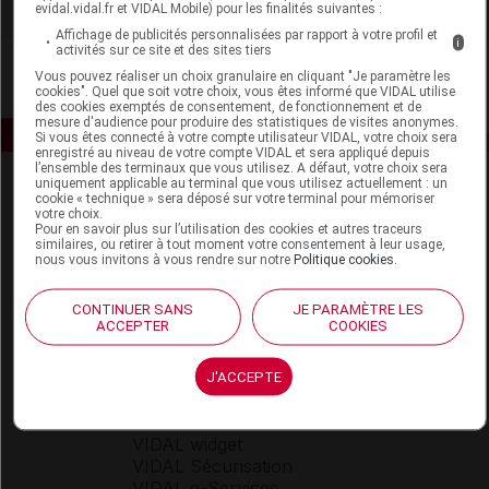
evidal.vidal.fr et VIDAL Mobile) pour les finalités suivantes :
Affichage de publicités personnalisées par rapport à votre profil et
i
activités sur ce site et des sites tiers
Vous pouvez réaliser un choix granulaire en cliquant "Je paramètre les
cookies". Quel que soit votre choix, vous êtes informé que VIDAL utilise
des cookies exemptés de consentement, de fonctionnement et de
mesure d'audience pour produire des statistiques de visites anonymes.
Si vous êtes connecté à votre compte utilisateur VIDAL, votre choix sera
enregistré au niveau de votre compte VIDAL et sera appliqué depuis
l’ensemble des terminaux que vous utilisez. A défaut, votre choix sera
uniquement applicable au terminal que vous utilisez actuellement : un
cookie « technique » sera déposé sur votre terminal pour mémoriser
votre choix.
Pour en savoir plus sur l’utilisation des cookies et autres traceurs
similaires, ou retirer à tout moment votre consentement à leur usage,
nous vous invitons à vous rendre sur notre
Politique cookies
.
Espace produit
CONTINUER SANS
JE PARAMÈTRE LES
ACCEPTER
COOKIES
Boutique
VIDAL Expert
VIDAL Hoptimal
J'ACCEPTE
eVIDAL
VIDAL Mobile
VIDAL widget
VIDAL Sécurisation
VIDAL e-Services