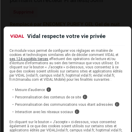
purifiant correcteur Fl airless/50ml
Supprimé
Remplacé par ENEOMEY PURIFY GEL Gel de nuit
purifiant correcteur Fl airless/30ml
Vidal respecte votre vie privée
Code EAN
3664397000059
Labo. Distributeur
Eneomey
Ce module vous permet de configurer vos réglages en matière de
cookies et technologies similaires afin de décider comment VIDAL et
Remboursement
NR
ses 124 sociétés tierces
effectuent des opérations de lecture et/ou
d’écriture d’informations au sein des terminaux que vous utilisez. En
cliquant sur le bouton « J’accepte » ci-dessous, vous consentez à ce
que des cookies soient utilisés sur certains sites et applications édités
par VIDAL (vidal.fr, campus.vidal.fr, hoptimal.vidal.fr, evidal.vidal.fr,
fr.m3manabu.com et VIDAL Mobile) pour les finalités suivantes :
Mesure d’audience
i
Laboratoire
Personnalisation des contenus de ce site
i
Personnalisation des communications vous étant adressées
i
Eneomey
Interaction avec les réseaux sociaux
i
En cliquant sur le bouton « J’accepte » ci-dessous, vous consentez
Voir la fiche laboratoire
également à ce que des cookies soient utilisés sur certains sites et
applications édités par VIDAL(vidal.fr, campus.vidal.fr, hoptimal.vidal.fr,