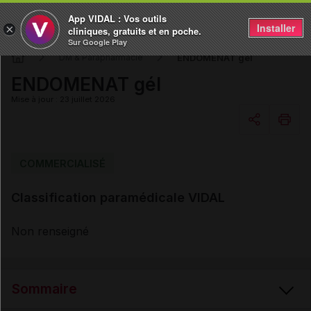
App VIDAL : Vos outils
Installer
×
cliniques, gratuits et en poche.
Sur Google Play
ENDOMENAT gél
DM & Parapharmacie
ENDOMENAT gél
Mise à jour : 23 juillet 2026
Copier l'url
COMMERCIALISÉ
Classification paramédicale VIDAL
Email
Non renseigné
Sommaire