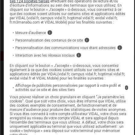
ses 124 sociétés tierces
effectuent des opérations de lecture et/ou
d’écriture d’informations au sein des terminaux que vous utilisez. En
cliquant sur le bouton « J’accepte » ci-dessous, vous consentez à ce
Voir la fiche laboratoire
que des cookies soient utilisés sur certains sites et applications édités
par VIDAL (vidal.fr, campus.vidal.fr, hoptimal.vidal.fr, evidal.vidal.fr,
fr.m3manabu.com et VIDAL Mobile) pour les finalités suivantes :
Mesure d’audience
i
Personnalisation des contenus de ce site
i
Personnalisation des communications vous étant adressées
i
Interaction avec les réseaux sociaux
i
En cliquant sur le bouton « J’accepte » ci-dessous, vous consentez
également à ce que des cookies soient utilisés sur certains sites et
applications édités par VIDAL(vidal.fr, campus.vidal.fr, hoptimal.vidal.fr,
evidal.vidal.fr et VIDAL Mobile) pour les finalités suivantes :
Affichage de publicités personnalisées par rapport à votre profil et
i
activités sur ce site et des sites tiers
Vous pouvez réaliser un choix granulaire en cliquant "Je paramètre les
Espace produit
cookies". Quel que soit votre choix, vous êtes informé que VIDAL utilise
des cookies exemptés de consentement, de fonctionnement et de
mesure d'audience pour produire des statistiques de visites anonymes.
Boutique
Si vous êtes connecté à votre compte utilisateur VIDAL, votre choix sera
VIDAL Expert
enregistré au niveau de votre compte VIDAL et sera appliqué depuis
l’ensemble des terminaux que vous utilisez. A défaut, votre choix sera
VIDAL Hoptimal
uniquement applicable au terminal que vous utilisez actuellement : un
eVIDAL
cookie « technique » sera déposé sur votre terminal pour mémoriser
votre choix.