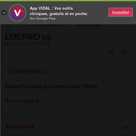
App VIDAL : Vos outils
Installer
×
cliniques, gratuits et en poche.
Sur Google Play
EMEPRID cp
DM & Parapharmacie
EMEPRID cp
Mise à jour : 23 juillet 2026
Copier l'url
COMMERCIALISÉ
Classification paramédicale VIDAL
Email
Non renseigné
Sommaire