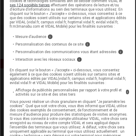
cookies et technologies similaires afin de décider comment VIDAL et
Ceva Santé Animale
ses 124 sociétés tierces
effectuent des opérations de lecture et/ou
d’écriture d’informations au sein des terminaux que vous utilisez. En
cliquant sur le bouton « J’accepte » ci-dessous, vous consentez à ce
Voir la fiche laboratoire
que des cookies soient utilisés sur certains sites et applications édités
par VIDAL (vidal.fr, campus.vidal.fr, hoptimal.vidal.fr, evidal.vidal.fr,
fr.m3manabu.com et VIDAL Mobile) pour les finalités suivantes :
Mesure d’audience
i
Personnalisation des contenus de ce site
i
Personnalisation des communications vous étant adressées
i
Interaction avec les réseaux sociaux
i
En cliquant sur le bouton « J’accepte » ci-dessous, vous consentez
également à ce que des cookies soient utilisés sur certains sites et
applications édités par VIDAL(vidal.fr, campus.vidal.fr, hoptimal.vidal.fr,
evidal.vidal.fr et VIDAL Mobile) pour les finalités suivantes :
Affichage de publicités personnalisées par rapport à votre profil et
i
activités sur ce site et des sites tiers
Vous pouvez réaliser un choix granulaire en cliquant "Je paramètre les
cookies". Quel que soit votre choix, vous êtes informé que VIDAL utilise
Espace produit
des cookies exemptés de consentement, de fonctionnement et de
mesure d'audience pour produire des statistiques de visites anonymes.
Boutique
Si vous êtes connecté à votre compte utilisateur VIDAL, votre choix sera
enregistré au niveau de votre compte VIDAL et sera appliqué depuis
VIDAL Expert
l’ensemble des terminaux que vous utilisez. A défaut, votre choix sera
VIDAL Hoptimal
uniquement applicable au terminal que vous utilisez actuellement : un
cookie « technique » sera déposé sur votre terminal pour mémoriser