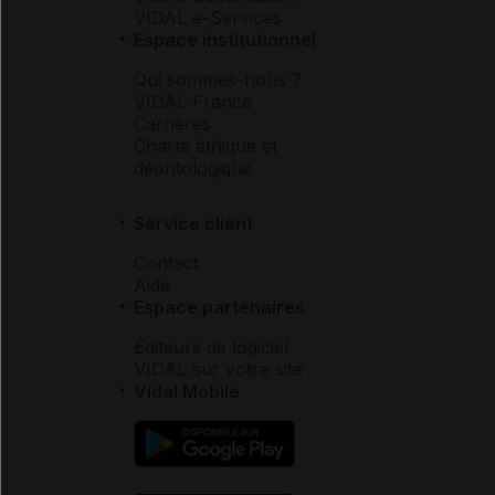
VIDAL e-Services
Espace institutionnel
Qui sommes-nous ?
VIDAL France
Carrières
Charte éthique et
déontologique
Service client
Contact
Aide
Espace partenaires
Éditeurs de logiciel
VIDAL sur votre site
Vidal Mobile