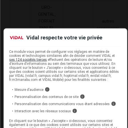
URO-
GENITAL,
FORFAIT
autres
ANNUEL
accessoires
1183014
POUR SONDE
AAD
de
Vidal respecte votre vie privée
OU
traitement à
ELECTRODE
domicile
Ce module vous permet de configurer vos réglages en matière de
CUTANEE
cookies et technologies similaires afin de décider comment VIDAL et
ses 124 sociétés tierces
effectuent des opérations de lecture et/ou
PERINEALE
d’écriture d’informations au sein des terminaux que vous utilisez. En
cliquant sur le bouton « J’accepte » ci-dessous, vous consentez à ce
que des cookies soient utilisés sur certains sites et applications édités
par VIDAL (vidal.fr, campus.vidal.fr, hoptimal.vidal.fr, evidal.vidal.fr,
fr.m3manabu.com et VIDAL Mobile) pour les finalités suivantes :
Mesure d’audience
i
Laboratoire
Personnalisation des contenus de ce site
i
Personnalisation des communications vous étant adressées
i
EMC Evolution
Interaction avec les réseaux sociaux
i
En cliquant sur le bouton « J’accepte » ci-dessous, vous consentez
Voir la fiche laboratoire
également à ce que des cookies soient utilisés sur certains sites et