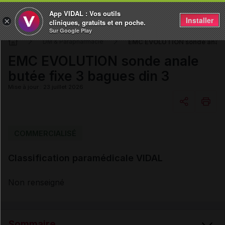
App VIDAL : Vos outils
Installer
×
cliniques, gratuits et en poche.
Sur Google Play
EMC EVOLUTION sonde anale b
DM & Parapharmacie
EMC EVOLUTION sonde anale
butée fixe 3 bagues din 3
Mise à jour : 23 juillet 2026
Copier l'url
COMMERCIALISÉ
Classification paramédicale VIDAL
Email
Non renseigné
Sommaire