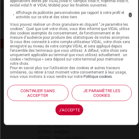
applications édités par VIDAL(vidal.fr, campus.vidal.fr, hoptimal.vidal.fr,
evidal.vidal.fr et VIDAL Mobile) pour les finalités suivantes :
Affichage de publicités personnalisées par rapport à votre profil et
i
activités sur ce site et des sites tiers
Vous pouvez réaliser un choix granulaire en cliquant "Je paramètre les
cookies". Quel que soit votre choix, vous êtes informé que VIDAL utilise
des cookies exemptés de consentement, de fonctionnement et de
mesure d'audience pour produire des statistiques de visites anonymes.
Si vous êtes connecté à votre compte utilisateur VIDAL, votre choix sera
enregistré au niveau de votre compte VIDAL et sera appliqué depuis
l’ensemble des terminaux que vous utilisez. A défaut, votre choix sera
uniquement applicable au terminal que vous utilisez actuellement : un
cookie « technique » sera déposé sur votre terminal pour mémoriser
votre choix.
Pour en savoir plus sur l’utilisation des cookies et autres traceurs
similaires, ou retirer à tout moment votre consentement à leur usage,
nous vous invitons à vous rendre sur notre
Politique cookies
.
Espace produit
CONTINUER SANS
JE PARAMÈTRE LES
ACCEPTER
COOKIES
Boutique
VIDAL Expert
J'ACCEPTE
VIDAL Hoptimal
eVIDAL
VIDAL Mobile
VIDAL widget
VIDAL Sécurisation