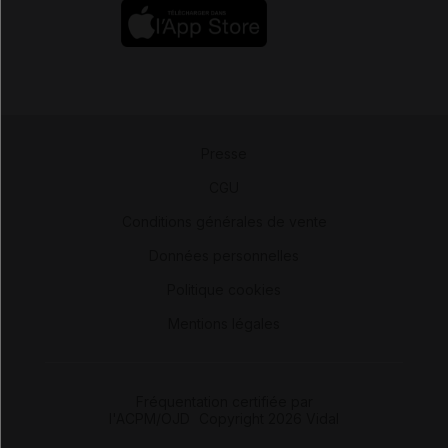
Presse
-
CGU
-
Conditions générales de vente
-
Données personnelles
-
Politique cookies
-
Mentions légales
Fréquentation certifiée par
l'ACPM/OJD
|
Copyright 2026 Vidal