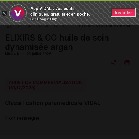
App VIDAL : Vos outils
Installer
×
cliniques, gratuits et en poche.
Sur Google Play
ELIXIRS & CO huile de soin d
DM & Parapharmacie
ELIXIRS & CO huile de soin
dynamisée argan
Mise à jour : 23 juillet 2026
Copier l'url
ARRÊT DE COMMERCIALISATION
(31/12/2025)
Email
Classification paramédicale VIDAL
Non renseigné