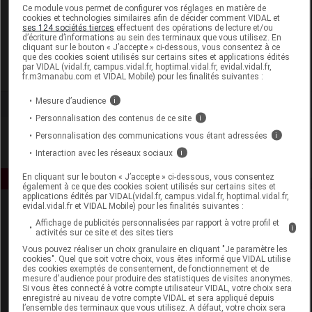
Laboratoire
Ce module vous permet de configurer vos réglages en matière de
cookies et technologies similaires afin de décider comment VIDAL et
ses 124 sociétés tierces
effectuent des opérations de lecture et/ou
d’écriture d’informations au sein des terminaux que vous utilisez. En
Elixirs and Co
cliquant sur le bouton « J’accepte » ci-dessous, vous consentez à ce
que des cookies soient utilisés sur certains sites et applications édités
par VIDAL (vidal.fr, campus.vidal.fr, hoptimal.vidal.fr, evidal.vidal.fr,
Voir la fiche laboratoire
fr.m3manabu.com et VIDAL Mobile) pour les finalités suivantes :
Mesure d’audience
i
Personnalisation des contenus de ce site
i
Personnalisation des communications vous étant adressées
i
Interaction avec les réseaux sociaux
i
En cliquant sur le bouton « J’accepte » ci-dessous, vous consentez
également à ce que des cookies soient utilisés sur certains sites et
applications édités par VIDAL(vidal.fr, campus.vidal.fr, hoptimal.vidal.fr,
evidal.vidal.fr et VIDAL Mobile) pour les finalités suivantes :
Affichage de publicités personnalisées par rapport à votre profil et
i
activités sur ce site et des sites tiers
Vous pouvez réaliser un choix granulaire en cliquant "Je paramètre les
cookies". Quel que soit votre choix, vous êtes informé que VIDAL utilise
des cookies exemptés de consentement, de fonctionnement et de
mesure d'audience pour produire des statistiques de visites anonymes.
Espace produit
Si vous êtes connecté à votre compte utilisateur VIDAL, votre choix sera
enregistré au niveau de votre compte VIDAL et sera appliqué depuis
Boutique
l’ensemble des terminaux que vous utilisez. A défaut, votre choix sera