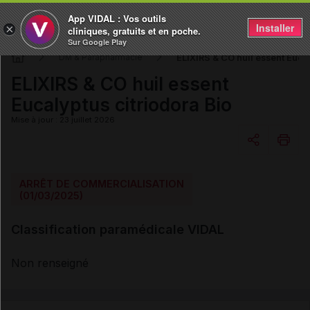
App VIDAL : Vos outils
Installer
×
cliniques, gratuits et en poche.
Sur Google Play
ELIXIRS & CO huil essent Eucal
DM & Parapharmacie
ELIXIRS & CO huil essent
Eucalyptus citriodora Bio
Mise à jour : 23 juillet 2026
Copier l'url
ARRÊT DE COMMERCIALISATION
(01/03/2025)
Email
Classification paramédicale VIDAL
Non renseigné