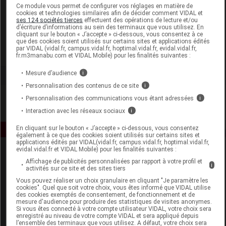
Laboratoire
Ce module vous permet de configurer vos réglages en matière de
cookies et technologies similaires afin de décider comment VIDAL et
ses 124 sociétés tierces
effectuent des opérations de lecture et/ou
d’écriture d’informations au sein des terminaux que vous utilisez. En
Elixirs and Co
cliquant sur le bouton « J’accepte » ci-dessous, vous consentez à ce
que des cookies soient utilisés sur certains sites et applications édités
par VIDAL (vidal.fr, campus.vidal.fr, hoptimal.vidal.fr, evidal.vidal.fr,
Voir la fiche laboratoire
fr.m3manabu.com et VIDAL Mobile) pour les finalités suivantes :
Mesure d’audience
i
Personnalisation des contenus de ce site
i
Personnalisation des communications vous étant adressées
i
Interaction avec les réseaux sociaux
i
En cliquant sur le bouton « J’accepte » ci-dessous, vous consentez
également à ce que des cookies soient utilisés sur certains sites et
applications édités par VIDAL(vidal.fr, campus.vidal.fr, hoptimal.vidal.fr,
evidal.vidal.fr et VIDAL Mobile) pour les finalités suivantes :
Affichage de publicités personnalisées par rapport à votre profil et
i
activités sur ce site et des sites tiers
Vous pouvez réaliser un choix granulaire en cliquant "Je paramètre les
cookies". Quel que soit votre choix, vous êtes informé que VIDAL utilise
des cookies exemptés de consentement, de fonctionnement et de
mesure d'audience pour produire des statistiques de visites anonymes.
Espace produit
Si vous êtes connecté à votre compte utilisateur VIDAL, votre choix sera
enregistré au niveau de votre compte VIDAL et sera appliqué depuis
Boutique
l’ensemble des terminaux que vous utilisez. A défaut, votre choix sera