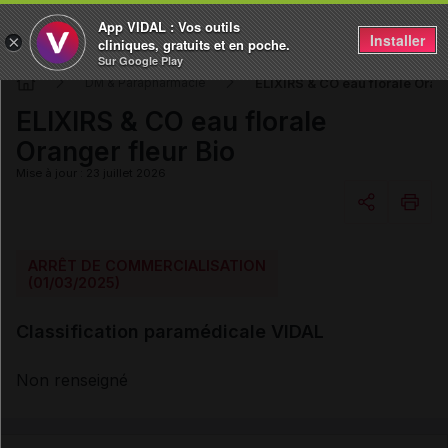
App VIDAL : Vos outils
Installer
×
cliniques, gratuits et en poche.
Sur Google Play
ELIXIRS & CO eau florale Orang
DM & Parapharmacie
ELIXIRS & CO eau florale
Oranger fleur Bio
Mise à jour : 23 juillet 2026
Copier l'url
ARRÊT DE COMMERCIALISATION
(01/03/2025)
Email
Classification paramédicale VIDAL
Non renseigné