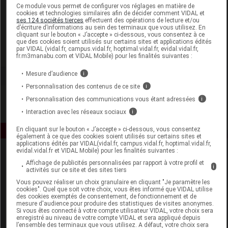
Laboratoire
Ce module vous permet de configurer vos réglages en matière de
cookies et technologies similaires afin de décider comment VIDAL et
ses 124 sociétés tierces
effectuent des opérations de lecture et/ou
d’écriture d’informations au sein des terminaux que vous utilisez. En
Elixirs and Co
cliquant sur le bouton « J’accepte » ci-dessous, vous consentez à ce
que des cookies soient utilisés sur certains sites et applications édités
par VIDAL (vidal.fr, campus.vidal.fr, hoptimal.vidal.fr, evidal.vidal.fr,
Voir la fiche laboratoire
fr.m3manabu.com et VIDAL Mobile) pour les finalités suivantes :
Mesure d’audience
i
Personnalisation des contenus de ce site
i
Personnalisation des communications vous étant adressées
i
Interaction avec les réseaux sociaux
i
En cliquant sur le bouton « J’accepte » ci-dessous, vous consentez
également à ce que des cookies soient utilisés sur certains sites et
applications édités par VIDAL(vidal.fr, campus.vidal.fr, hoptimal.vidal.fr,
evidal.vidal.fr et VIDAL Mobile) pour les finalités suivantes :
Affichage de publicités personnalisées par rapport à votre profil et
i
activités sur ce site et des sites tiers
Vous pouvez réaliser un choix granulaire en cliquant "Je paramètre les
cookies". Quel que soit votre choix, vous êtes informé que VIDAL utilise
des cookies exemptés de consentement, de fonctionnement et de
mesure d'audience pour produire des statistiques de visites anonymes.
Espace produit
Si vous êtes connecté à votre compte utilisateur VIDAL, votre choix sera
enregistré au niveau de votre compte VIDAL et sera appliqué depuis
Boutique
l’ensemble des terminaux que vous utilisez. A défaut, votre choix sera