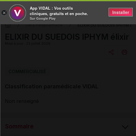
App VIDAL : Vos outils
Installer
×
cliniques, gratuits et en poche.
Sur Google Play
ELIXIR DU SUEDOIS IPHYM élix
DM & Parapharmacie
ELIXIR DU SUEDOIS IPHYM élixir
Mise à jour : 23 juillet 2026
Copier l'url
COMMERCIALISÉ
Classification paramédicale VIDAL
Email
Non renseigné
Sommaire