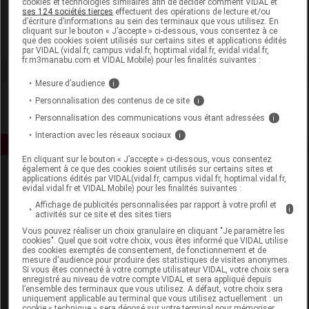
cookies et technologies similaires afin de décider comment VIDAL et
Iphym
ses 124 sociétés tierces
effectuent des opérations de lecture et/ou
d’écriture d’informations au sein des terminaux que vous utilisez. En
cliquant sur le bouton « J’accepte » ci-dessous, vous consentez à ce
Voir la fiche laboratoire
que des cookies soient utilisés sur certains sites et applications édités
par VIDAL (vidal.fr, campus.vidal.fr, hoptimal.vidal.fr, evidal.vidal.fr,
fr.m3manabu.com et VIDAL Mobile) pour les finalités suivantes :
Mesure d’audience
i
Personnalisation des contenus de ce site
i
Personnalisation des communications vous étant adressées
i
Interaction avec les réseaux sociaux
i
En cliquant sur le bouton « J’accepte » ci-dessous, vous consentez
également à ce que des cookies soient utilisés sur certains sites et
applications édités par VIDAL(vidal.fr, campus.vidal.fr, hoptimal.vidal.fr,
evidal.vidal.fr et VIDAL Mobile) pour les finalités suivantes :
Affichage de publicités personnalisées par rapport à votre profil et
i
activités sur ce site et des sites tiers
Vous pouvez réaliser un choix granulaire en cliquant "Je paramètre les
cookies". Quel que soit votre choix, vous êtes informé que VIDAL utilise
Espace produit
des cookies exemptés de consentement, de fonctionnement et de
mesure d'audience pour produire des statistiques de visites anonymes.
Boutique
Si vous êtes connecté à votre compte utilisateur VIDAL, votre choix sera
enregistré au niveau de votre compte VIDAL et sera appliqué depuis
VIDAL Expert
l’ensemble des terminaux que vous utilisez. A défaut, votre choix sera
VIDAL Hoptimal
uniquement applicable au terminal que vous utilisez actuellement : un
cookie « technique » sera déposé sur votre terminal pour mémoriser