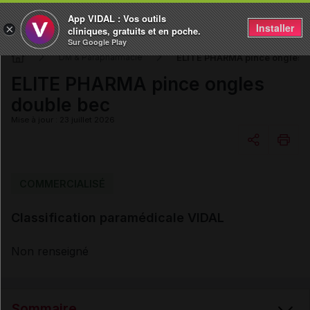
App VIDAL : Vos outils
Installer
×
cliniques, gratuits et en poche.
Sur Google Play
ELITE PHARMA pince ongles d
DM & Parapharmacie
ELITE PHARMA pince ongles
double bec
Mise à jour : 23 juillet 2026
Copier l'url
COMMERCIALISÉ
Classification paramédicale VIDAL
Email
Non renseigné
Sommaire