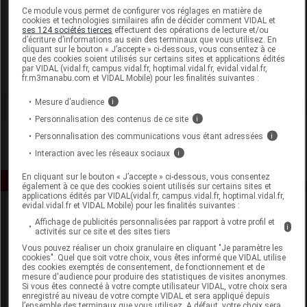
Laboratoire
Ce module vous permet de configurer vos réglages en matière de
cookies et technologies similaires afin de décider comment VIDAL et
ses 124 sociétés tierces
effectuent des opérations de lecture et/ou
d’écriture d’informations au sein des terminaux que vous utilisez. En
Evolupharm
cliquant sur le bouton « J’accepte » ci-dessous, vous consentez à ce
que des cookies soient utilisés sur certains sites et applications édités
par VIDAL (vidal.fr, campus.vidal.fr, hoptimal.vidal.fr, evidal.vidal.fr,
Voir la fiche laboratoire
fr.m3manabu.com et VIDAL Mobile) pour les finalités suivantes :
Mesure d’audience
i
Personnalisation des contenus de ce site
i
Personnalisation des communications vous étant adressées
i
Interaction avec les réseaux sociaux
i
En cliquant sur le bouton « J’accepte » ci-dessous, vous consentez
également à ce que des cookies soient utilisés sur certains sites et
applications édités par VIDAL(vidal.fr, campus.vidal.fr, hoptimal.vidal.fr,
evidal.vidal.fr et VIDAL Mobile) pour les finalités suivantes :
Affichage de publicités personnalisées par rapport à votre profil et
i
activités sur ce site et des sites tiers
Vous pouvez réaliser un choix granulaire en cliquant "Je paramètre les
cookies". Quel que soit votre choix, vous êtes informé que VIDAL utilise
des cookies exemptés de consentement, de fonctionnement et de
mesure d'audience pour produire des statistiques de visites anonymes.
Espace produit
Si vous êtes connecté à votre compte utilisateur VIDAL, votre choix sera
enregistré au niveau de votre compte VIDAL et sera appliqué depuis
Boutique
l’ensemble des terminaux que vous utilisez. A défaut, votre choix sera