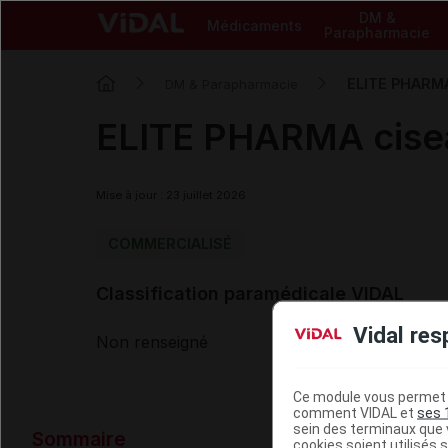
DM &
Médicaments
Parapharmacie
ELITE PHARMA
DM & Parapharmacie
ELITE PHARMA cisea
Mise à jour : 23 juillet 2026
COMMERCIALISÉ
Classification paramédicale VIDAL
Vidal res
Non renseigné
Ce module vous permet d
comment VIDAL et
ses 
Données ad
sein des terminaux que v
Sommaire
cookies soient utilisés s