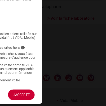
Evolupharm
ommercialisé
Voir la fiche laboratoire
okies soient utilisés sur
vidal.fr et VIDAL Mobile)
es sites tiers
i
votre choix, vous êtes
mesure d'audience pour
u de votre compte VIDAL
a uniquement applicable
rminal pour mémoriser
t moment votre
J'ACCEPTE
rtenaires
Vidal Mobile