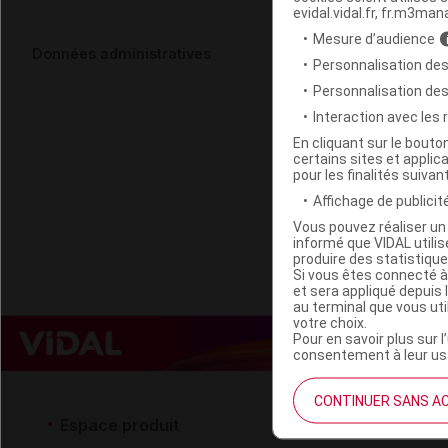
evidal.vidal.fr, fr.m3man
Mesure d’audience
ELITE PHARM
Données administratives
Personnalisation des
Personnalisation de
Code ACL
Interaction avec les
Code 13
En cliquant sur le bout
certains sites et applica
Labo. Distributeu
pour les finalités suivan
Remboursement
Affichage de publicité
Vous pouvez réaliser un 
informé que VIDAL util
produire des statistiqu
Si vous êtes connecté à
et sera appliqué depuis 
au terminal que vous ut
votre choix.
Pour en savoir plus sur l
consentement à leur usa
CONTINUER SANS A
Espace produit
Espace 