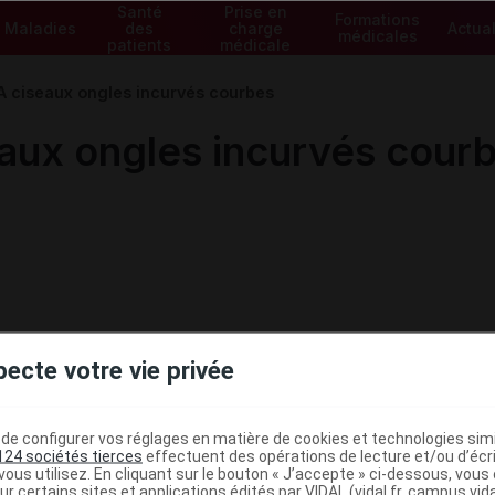
Santé
Prise en
Formations
Maladies
des
charge
Actual
médicales
patients
médicale
 ciseaux ongles incurvés courbes
ux ongles incurvés cour
pecte votre vie privée
e configurer vos réglages en matière de cookies et technologies simil
124 sociétés tierces
effectuent des opérations de lecture et/ou d’écr
ministratives
ous utilisez. En cliquant sur le bouton « J’accepte » ci-dessous, vou
ur certains sites et applications édités par VIDAL (vidal.fr, campus.vidal.