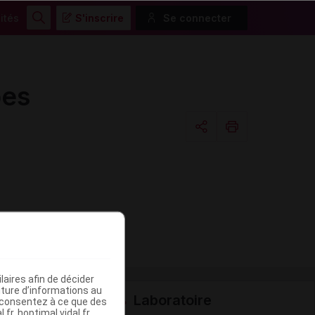
ités
S'inscrire
Se connecter
Rechercher
bes
Copier l'url
Email
aires afin de décider
iture d’informations au
Laboratoire
s consentez à ce que des
fr, hoptimal.vidal.fr,