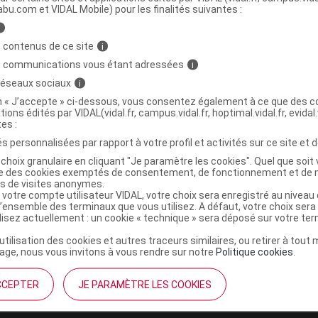
abu.com et VIDAL Mobile) pour les finalités suivantes :
i
A Ciseaux ongles incurvés courbes
C
 contenus de ce site
i
s communications vous étant adressées
i
9603639
 réseaux sociaux
i
3401596036393
on « J’accepte » ci-dessous, vous consentez également à ce que des co
tions édités par VIDAL(vidal.fr, campus.vidal.fr, hoptimal.vidal.fr, evidal.
r
Evolupharm
tes :
NR
s personnalisées par rapport à votre profil et activités sur ce site et d
choix granulaire en cliquant "Je paramètre les cookies". Quel que soit 
ise des cookies exemptés de consentement, de fonctionnement et de 
es de visites anonymes.
 votre compte utilisateur VIDAL, votre choix sera enregistré au nivea
l’ensemble des terminaux que vous utilisez. A défaut, votre choix ser
ilisez actuellement : un cookie « technique » sera déposé sur votre te
’utilisation des cookies et autres traceurs similaires, ou retirer à tou
ge, nous vous invitons à vous rendre sur notre
Politique cookies
.
CCEPTER
JE PARAMÈTRE LES COOKIES
institutionnel
Espace pa