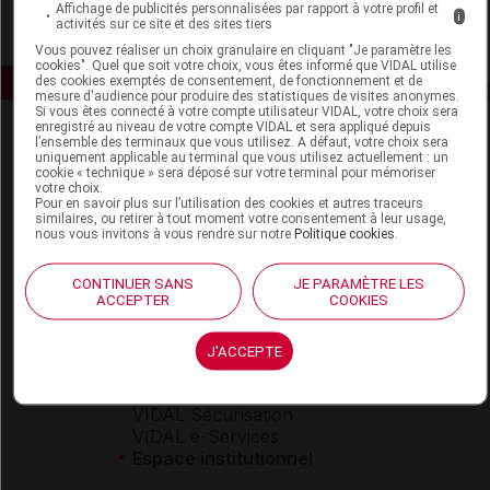
Affichage de publicités personnalisées par rapport à votre profil et
i
activités sur ce site et des sites tiers
Vous pouvez réaliser un choix granulaire en cliquant "Je paramètre les
cookies". Quel que soit votre choix, vous êtes informé que VIDAL utilise
des cookies exemptés de consentement, de fonctionnement et de
mesure d'audience pour produire des statistiques de visites anonymes.
Si vous êtes connecté à votre compte utilisateur VIDAL, votre choix sera
enregistré au niveau de votre compte VIDAL et sera appliqué depuis
l’ensemble des terminaux que vous utilisez. A défaut, votre choix sera
uniquement applicable au terminal que vous utilisez actuellement : un
cookie « technique » sera déposé sur votre terminal pour mémoriser
votre choix.
Pour en savoir plus sur l’utilisation des cookies et autres traceurs
similaires, ou retirer à tout moment votre consentement à leur usage,
nous vous invitons à vous rendre sur notre
Politique cookies
.
Espace produit
Boutique
CONTINUER SANS
JE PARAMÈTRE LES
ACCEPTER
COOKIES
VIDAL Expert
VIDAL Hoptimal
eVIDAL
J'ACCEPTE
VIDAL Mobile
VIDAL widget
VIDAL Sécurisation
VIDAL e-Services
Espace institutionnel