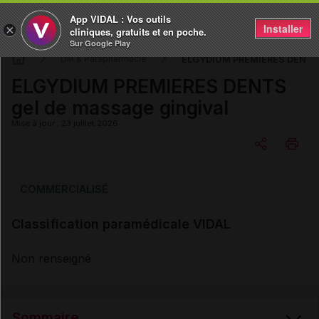
App VIDAL : Vos outils
Installer
×
cliniques, gratuits et en poche.
Sur Google Play
ELGYDIUM PREMIERES DENTS 
DM & Parapharmacie
ELGYDIUM PREMIERES DENTS
gel de massage gingival
Mise à jour : 23 juillet 2026
Copier l'url
COMMERCIALISÉ
Classification paramédicale VIDAL
Email
Non renseigné
Sommaire