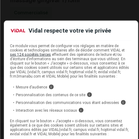
massage gingival T/15ml
Commercialisé
Vidal respecte votre vie privée
Code EAN
3577056021022
Labo. Distributeur
Pierre Fabre Oral Care
Remboursement
NR
Ce module vous permet de configurer vos réglages en matière de
cookies et technologies similaires afin de décider comment VIDAL et
ses 124 sociétés tierces
effectuent des opérations de lecture et/ou
d’écriture d’informations au sein des terminaux que vous utilisez. En
cliquant sur le bouton « J’accepte » ci-dessous, vous consentez à ce
que des cookies soient utilisés sur certains sites et applications édités
par VIDAL (vidal.fr, campus.vidal.fr, hoptimal.vidal.fr, evidal.vidal.fr,
fr.m3manabu.com et VIDAL Mobile) pour les finalités suivantes :
Laboratoire
Mesure d’audience
i
Personnalisation des contenus de ce site
i
Pierre Fabre Oral Care
Personnalisation des communications vous étant adressées
i
Interaction avec les réseaux sociaux
i
Voir la fiche laboratoire
En cliquant sur le bouton « J’accepte » ci-dessous, vous consentez
également à ce que des cookies soient utilisés sur certains sites et
applications édités par VIDAL(vidal.fr, campus.vidal.fr, hoptimal.vidal.fr,
evidal.vidal.fr et VIDAL Mobile) pour les finalités suivantes :