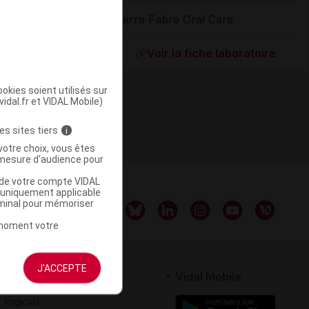
Pierre Fabre Oral Care
ommercialisé
Voir la fiche laboratoire
okies soient utilisés sur
vidal.fr et VIDAL Mobile)
es sites tiers
i
votre choix, vous êtes
mesure d'audience pour
u de votre compte VIDAL
a uniquement applicable
rminal pour mémoriser
t moment votre
J'ACCEPTE
rtenaires
Vidal Mobile
 logiciel