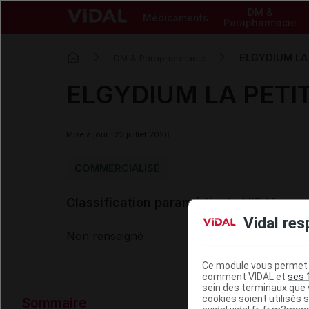
DM &
Médicaments
Parapharmacie
ELGYDIUM LA 
DM & Parapharmacie
ELGYDIUM LA PETIT
Mise à jour : 23 juillet 2026
COMMERCIALISÉ
Classification paramédicale VIDAL
Vidal res
Non renseigné
Ce module vous permet d
comment VIDAL et
ses 
sein des terminaux que v
Données ad
cookies soient utilisés s
Sommaire