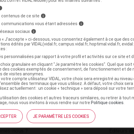
abu.com et VIDAL Mobile) pour les finalités suivantes :
i
A PETITE MARINIERE Brosse dents
C
 contenus de ce site
i
s communications vous étant adressées
i
 réseaux sociaux
i
3577056026454
on « J’accepte » ci-dessous, vous consentez également à ce que des co
r
Pierre Fabre Oral Care
tions édités par VIDAL(vidal.fr, campus.vidal.fr, hoptimal.vidal.fr, evidal.
NR
tes :
s personnalisées par rapport à votre profil et activités sur ce site et d
choix granulaire en cliquant "Je paramètre les cookies". Quel que soit 
ise des cookies exemptés de consentement, de fonctionnement et de 
es de visites anonymes.
 votre compte utilisateur VIDAL, votre choix sera enregistré au nivea
l’ensemble des terminaux que vous utilisez. A défaut, votre choix ser
ilisez actuellement : un cookie « technique » sera déposé sur votre te
’utilisation des cookies et autres traceurs similaires, ou retirer à tou
ge, nous vous invitons à vous rendre sur notre
Politique cookies
.
CCEPTER
JE PARAMÈTRE LES COOKIES
institutionnel
Espace pa
mmes-nous ?
Éditeurs de