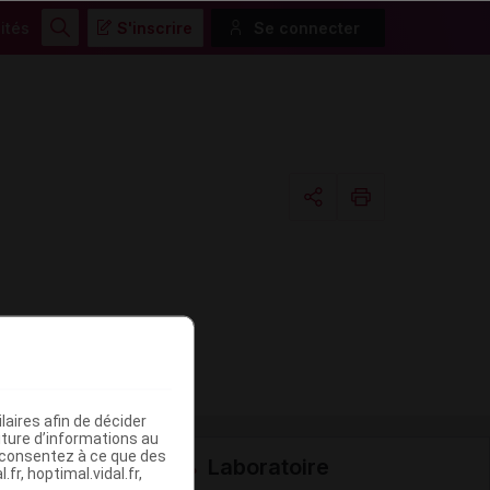
ités
S'inscrire
Se connecter
Rechercher
Copier l'url
Email
aires afin de décider
iture d’informations au
s consentez à ce que des
Laboratoire
fr, hoptimal.vidal.fr,