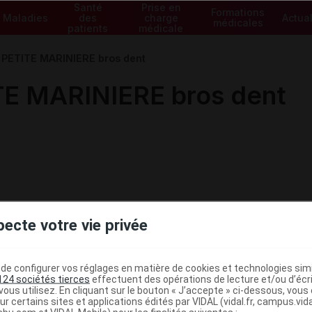
Santé
Prise en
Formations
Maladies
des
charge
Actual
médicales
patients
médicale
PETITE MARINIERE bros dent
E MARINIERE bros dent
pecte votre vie privée
e configurer vos réglages en matière de cookies et technologies simil
124 sociétés tierces
effectuent des opérations de lecture et/ou d’écr
ous utilisez. En cliquant sur le bouton « J’accepte » ci-dessous, vou
ministratives
ur certains sites et applications édités par VIDAL (vidal.fr, campus.vidal.