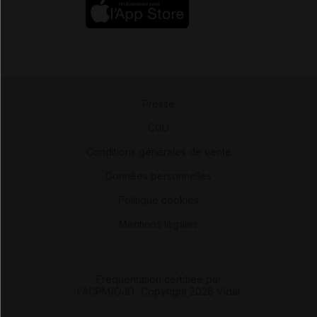
Presse
-
CGU
-
Conditions générales de vente
-
Données personnelles
-
Politique cookies
-
Mentions légales
Fréquentation certifiée par
l'ACPM/OJD
|
Copyright 2026 Vidal