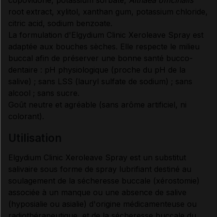
CONTRE-INDICATIONS
root extract, xylitol, xanthan gum, potassium chloride,
citric acid, sodium benzoate.
La formulation d'Elgydium Clinic Xeroleave Spray est
PRÉCAUTIONS D'EMPLOI
adaptée aux bouches sèches. Elle respecte le milieu
buccal afin de préserver une bonne santé bucco-
dentaire : pH physiologique (proche du pH de la
RENSEIGNEMENTS ADMINISTRATIFS
salive) ; sans LSS (lauryl sulfate de sodium) ; sans
alcool ; sans sucre.
Données administratives
Goût neutre et agréable (sans arôme artificiel, ni
colorant).
utilisation
Elgydium Clinic Xeroleave Spray est un substitut
salivaire sous forme de spray lubrifiant destiné au
soulagement de la sécheresse buccale (xérostomie)
associée à un manque ou une absence de salive
(hyposialie ou asialie) d'origine médicamenteuse ou
radiothérapeutique, et de la sécheresse buccale du