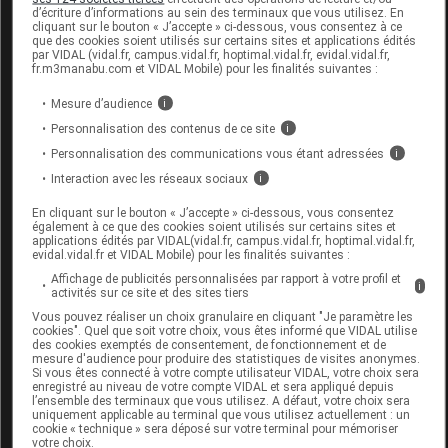
d’écriture d’informations au sein des terminaux que vous utilisez. En
immédiatement et abondamment avec de l'eau.
cliquant sur le bouton « J’accepte » ci-dessous, vous consentez à ce
que des cookies soient utilisés sur certains sites et applications édités
par VIDAL (vidal.fr, campus.vidal.fr, hoptimal.vidal.fr, evidal.vidal.fr,
En l'absence de données disponibles, ne pas utiliser
fr.m3manabu.com et VIDAL Mobile) pour les finalités suivantes :
plus 14 jours.
Mesure d’audience
i
En cas de doute et/ou d'effets indésirables (tels que
Personnalisation des contenus de ce site
i
sensations de brûlure, etc.) liés à l'utilisation du
Personnalisation des communications vous étant adressées
i
produit, consulter un professionnel de santé. En cas
Interaction avec les réseaux sociaux
i
de suspicion d'un incident grave en lien avec
En cliquant sur le bouton « J’accepte » ci-dessous, vous consentez
l'utilisation du dispositif, le reporter à l'autorité
également à ce que des cookies soient utilisés sur certains sites et
applications édités par VIDAL(vidal.fr, campus.vidal.fr, hoptimal.vidal.fr,
nationale et au fabricant.
evidal.vidal.fr et VIDAL Mobile) pour les finalités suivantes :
Affichage de publicités personnalisées par rapport à votre profil et
Ne pas laisser à la vue ou à la portée des enfants.
i
activités sur ce site et des sites tiers
Vous pouvez réaliser un choix granulaire en cliquant "Je paramètre les
renseignements administratifs
cookies". Quel que soit votre choix, vous êtes informé que VIDAL utilise
des cookies exemptés de consentement, de fonctionnement et de
mesure d'audience pour produire des statistiques de visites anonymes.
Dispositif médical de classe IIa, marqué CE en 2015.
Si vous êtes connecté à votre compte utilisateur VIDAL, votre choix sera
enregistré au niveau de votre compte VIDAL et sera appliqué depuis
Fabricant :
Pierre Fabre Médicament, Les Cauquillous,
l’ensemble des terminaux que vous utilisez. A défaut, votre choix sera
uniquement applicable au terminal que vous utilisez actuellement : un
81500 Lavaur. France.
cookie « technique » sera déposé sur votre terminal pour mémoriser
votre choix.