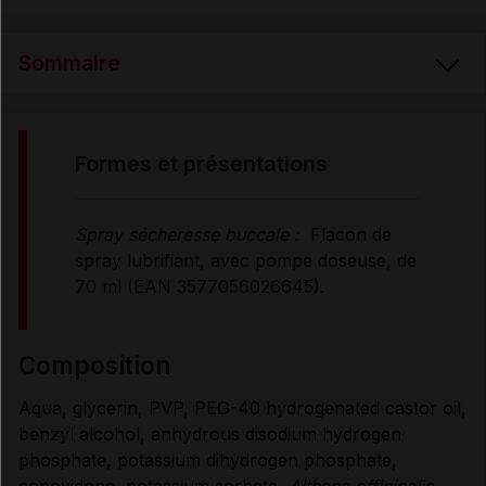
Sommaire
FORMES et PRÉSENTATIONS
formes et présentations
COMPOSITION
Spray sécheresse buccale :
Flacon de
spray lubrifiant, avec pompe doseuse, de
UTILISATION
70 ml (EAN 3577056026645).
PROPRIÉTÉS
composition
Aqua, glycerin, PVP, PEG-40 hydrogenated castor oil,
MODE D'EMPLOI
benzyl alcohol, anhydrous disodium hydrogen
phosphate, potassium dihydrogen phosphate,
copovidone, potassium sorbate,
Althaea officinalis