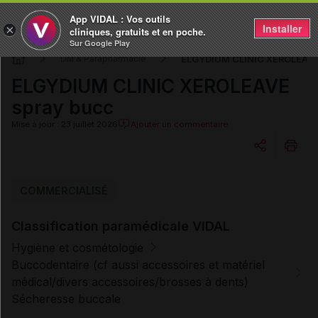
App VIDAL : Vos outils
Installer
×
cliniques, gratuits et en poche.
Sur Google Play
ELGYDIUM CLINIC XEROLEAVE
DM & Parapharmacie
ELGYDIUM CLINIC XEROLEAVE
spray bucc
Mise à jour : 23 juillet 2026
Ajouter un commentaire
Copier l'url
COMMERCIALISÉ
Classification paramédicale VIDAL
Email
Hygiène et cosmétologie
Buccodentaire (cf aussi accessoires et matériel
médical/divers accessoires/brosses à dents)
Sécheresse buccale