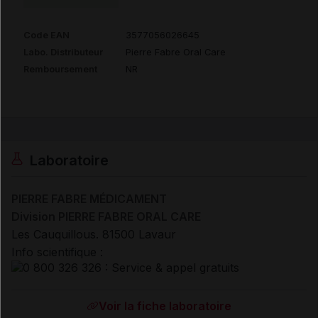
Code EAN
3577056026645
Labo. Distributeur
Pierre Fabre Oral Care
Remboursement
NR
Laboratoire
PIERRE FABRE MÉDICAMENT
Division PIERRE FABRE ORAL CARE
Les Cauquillous. 81500 Lavaur
Info scientifique :
Voir la fiche laboratoire