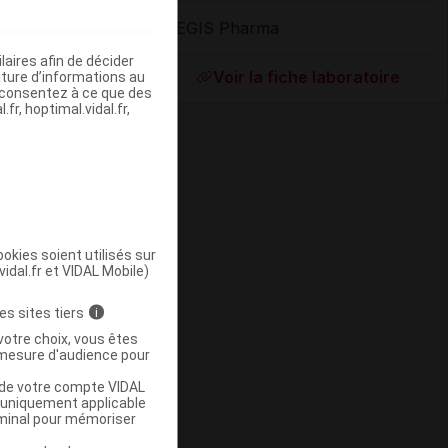
AEGIS Pharma
ommercialisé
aires afin de décider
Voir la fiche laboratoire
iture d’informations au
s consentez à ce que des
fr, hoptimal.vidal.fr,
okies soient utilisés sur
vidal.fr et VIDAL Mobile)
ommercialisé
es sites tiers
i
votre choix, vous êtes
mesure d'audience pour
u de votre compte VIDAL
a uniquement applicable
rminal pour mémoriser