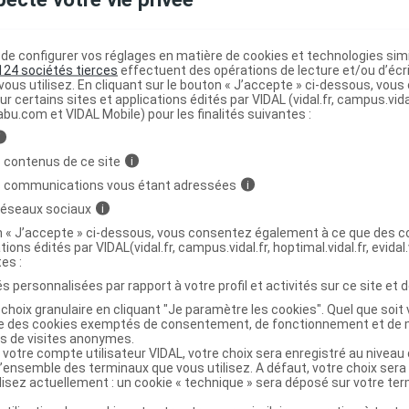
STE Shampooing barbe druide Fl
C
e configurer vos réglages en matière de cookies et technologies simil
ml
124 sociétés tierces
effectuent des opérations de lecture et/ou d’écr
ous utilisez. En cliquant sur le bouton « J’accepte » ci-dessous, vou
ur certains sites et applications édités par VIDAL (vidal.fr, campus.vidal.
abu.com et VIDAL Mobile) pour les finalités suivantes :
3760262550596
i
r
AEGIS Pharma
 contenus de ce site
i
NR
s communications vous étant adressées
i
 réseaux sociaux
i
on « J’accepte » ci-dessous, vous consentez également à ce que des co
tions édités par VIDAL(vidal.fr, campus.vidal.fr, hoptimal.vidal.fr, evidal.
tes :
STE Shampooing barbe druide Fl/50ml
C
s personnalisées par rapport à votre profil et activités sur ce site et d
choix granulaire en cliquant "Je paramètre les cookies". Quel que soit 
ise des cookies exemptés de consentement, de fonctionnement et de 
3760262550589
es de visites anonymes.
r
AEGIS Pharma
 votre compte utilisateur VIDAL, votre choix sera enregistré au nivea
l’ensemble des terminaux que vous utilisez. A défaut, votre choix ser
NR
ilisez actuellement : un cookie « technique » sera déposé sur votre te