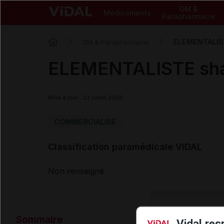
DM &
Médicaments
Parapharmacie
ELEMENTALIST
DM & Parapharmacie
ELEMENTALISTE sha
Mise à jour : 23 juillet 2026
COMMERCIALISÉ
Classification paramédicale VIDAL
Non renseigné
Données ad
Sommaire
Vidal res