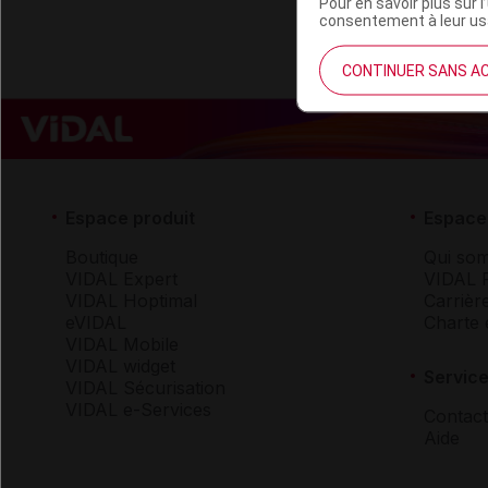
Pour en savoir plus sur l
consentement à leur usa
CONTINUER SANS A
Espace produit
Espace 
Boutique
Qui so
VIDAL Expert
VIDAL 
VIDAL Hoptimal
Carrièr
eVIDAL
Charte 
VIDAL Mobile
VIDAL widget
Service
VIDAL Sécurisation
VIDAL e-Services
Contact
Aide