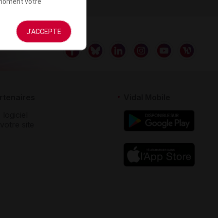
t moment votre
J'ACCEPTE
rtenaires
Vidal Mobile
 logiciel
votre site