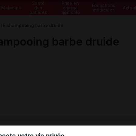
Santé
Prise en
Formations
Maladies
des
charge
Actual
médicales
patients
médicale
E shampooing barbe druide
mpooing barbe druide
ministratives
pecte votre vie privée