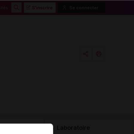
ités
S'inscrire
Se connecter
Rechercher
Copier l'url
Email
Laboratoire