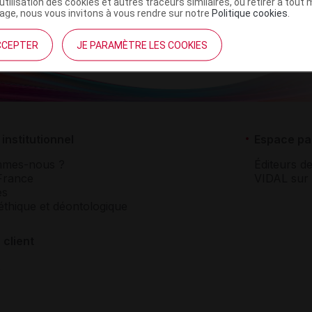
’utilisation des cookies et autres traceurs similaires, ou retirer à tou
ge, nous vous invitons à vous rendre sur notre
Politique cookies
.
CCEPTER
JE PARAMÈTRE LES COOKIES
institutionnel
Espace pa
mmes-nous ?
Éditeurs de
France
VIDAL sur 
es
éthique et déontologique
 client