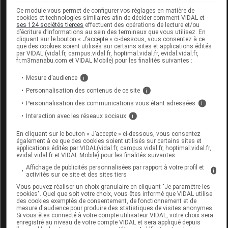
précautions d'emploi
Ce module vous permet de configurer vos réglages en matière de
cookies et technologies similaires afin de décider comment VIDAL et
ses 124 sociétés tierces
effectuent des opérations de lecture et/ou
d’écriture d’informations au sein des terminaux que vous utilisez. En
Dans le cas de plaies post-opératoires, suivre les
cliquant sur le bouton « J’accepte » ci-dessous, vous consentez à ce
recommandations du médecin.
que des cookies soient utilisés sur certains sites et applications édités
par VIDAL (vidal.fr, campus.vidal.fr, hoptimal.vidal.fr, evidal.vidal.fr,
Conserver dans son emballage d'origine.
fr.m3manabu.com et VIDAL Mobile) pour les finalités suivantes :
Pansement stérile sauf en cas
Mesure d’audience
i
d'endommagement ou d'ouverture de
Personnalisation des contenus de ce site
i
l'emballage.
Personnalisation des communications vous étant adressées
i
Ne pas utiliser si l'emballage est endommagé.
Interaction avec les réseaux sociaux
i
conditions de conservation
En cliquant sur le bouton « J’accepte » ci-dessous, vous consentez
également à ce que des cookies soient utilisés sur certains sites et
applications édités par VIDAL(vidal.fr, campus.vidal.fr, hoptimal.vidal.fr,
Conserver dans un lieu frais et sec.
evidal.vidal.fr et VIDAL Mobile) pour les finalités suivantes :
Affichage de publicités personnalisées par rapport à votre profil et
renseignements administratifs
i
activités sur ce site et des sites tiers
Vous pouvez réaliser un choix granulaire en cliquant "Je paramètre les
cookies". Quel que soit votre choix, vous êtes informé que VIDAL utilise
Données administratives
des cookies exemptés de consentement, de fonctionnement et de
mesure d'audience pour produire des statistiques de visites anonymes.
Si vous êtes connecté à votre compte utilisateur VIDAL, votre choix sera
enregistré au niveau de votre compte VIDAL et sera appliqué depuis