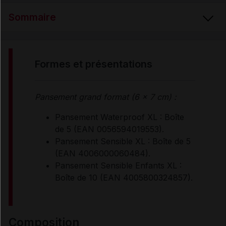
Sommaire
FORMES et PRÉSENTATIONS
formes et présentations
COMPOSITION
Pansement grand format (6 × 7 cm) :
Pansement Waterproof XL : Boîte
INDICATIONS
de 5 (EAN 0056594019553).
Pansement Sensible XL : Boîte de 5
(EAN 4006000060484).
PROPRIÉTÉS
Pansement Sensible Enfants XL :
Boîte de 10 (EAN 4005800324857).
MODE D'EMPLOI
PRÉCAUTIONS D'EMPLOI
composition