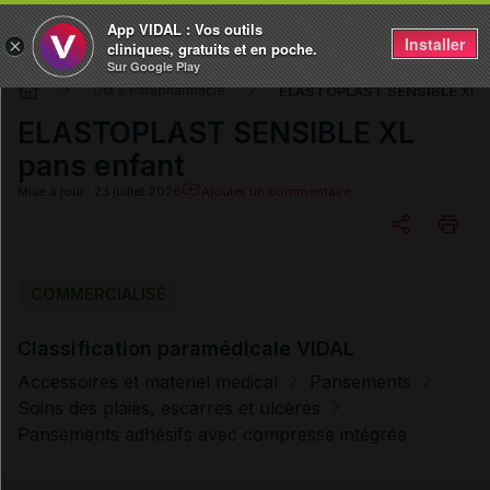
App VIDAL : Vos outils
Installer
×
cliniques, gratuits et en poche.
Sur Google Play
ELASTOPLAST SENSIBLE XL p
DM & Parapharmacie
ELASTOPLAST SENSIBLE XL
pans enfant
Mise à jour : 23 juillet 2026
Ajouter un commentaire
Copier l'url
COMMERCIALISÉ
Classification paramédicale VIDAL
Email
Accessoires et matériel médical
Pansements
Soins des plaies, escarres et ulcères
Pansements adhésifs avec compresse intégrée