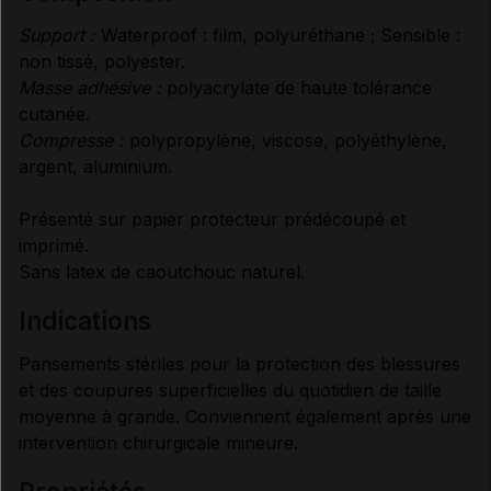
Support :
Waterproof : film, polyuréthane ; Sensible :
CONDITIONS DE CONSERVATION
non tissé, polyester.
Masse adhésive :
polyacrylate de haute tolérance
cutanée.
RENSEIGNEMENTS ADMINISTRATIFS
Compresse :
polypropylène, viscose, polyéthylène,
argent, aluminium.
Données administratives
Présenté sur papier protecteur prédécoupé et
imprimé.
Sans latex de caoutchouc naturel.
indications
Pansements stériles pour la protection des blessures
et des coupures superficielles du quotidien de taille
moyenne à grande. Conviennent également après une
intervention chirurgicale mineure.