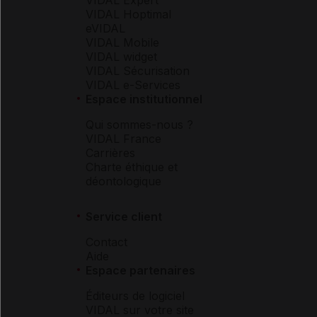
VIDAL Expert
VIDAL Hoptimal
eVIDAL
VIDAL Mobile
VIDAL widget
VIDAL Sécurisation
VIDAL e-Services
Espace institutionnel
Qui sommes-nous ?
VIDAL France
Carrières
Charte éthique et
déontologique
Service client
Contact
Aide
Espace partenaires
Éditeurs de logiciel
VIDAL sur votre site