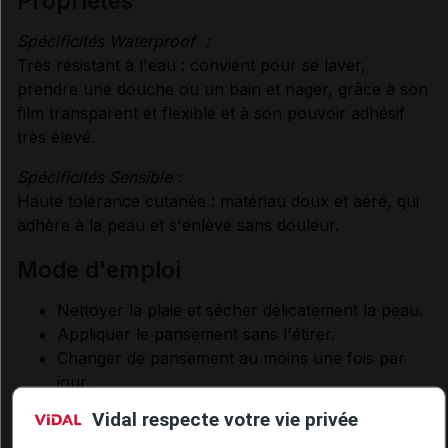
propriétés
Spécificités Waterproof :
Très résistant à l'eau : convient pour se laver,
prendre une douche ou un bain et nager, grâce à son
film transparent et flexible et à son pouvoir adhésif
très élevé.
Spécificités Sensible :
Haute tolérance cutanée : matériau doux et aéré, qui
adhère à la peau et s'enlève sans douleur.
mode d'emploi
Nettoyer la plaie et sécher délicatement la peau.
Appliquer le pansement sans l'étirer.
Changer de pansement au moins une fois par
jour.
Pansement à usage unique et pour application
Vidal respecte votre vie privée
externe.