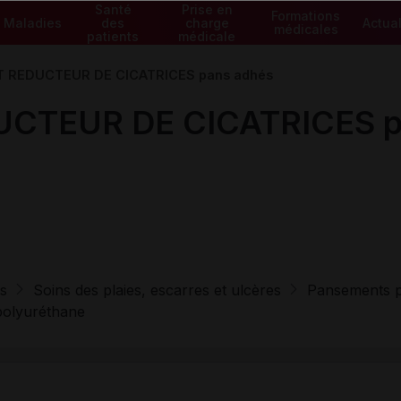
Santé
Prise en
Formations
Maladies
des
charge
Actual
médicales
patients
médicale
 REDUCTEUR DE CICATRICES pans adhés
CTEUR DE CICATRICES p
s
Soins des plaies, escarres et ulcères
Pansements po
 polyuréthane