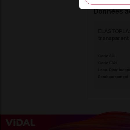
Données ad
ELASTOPLAS
transparent
Code ACL
Code EAN
Labo. Distributeu
Remboursement