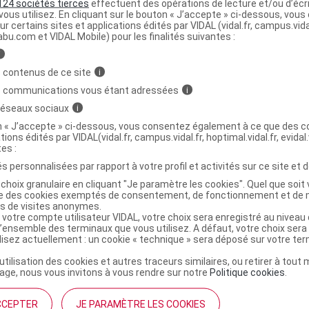
124 sociétés tierces
effectuent des opérations de lecture et/ou d’écr
ne suffit pas, on peut en placer plusieurs côte à côte de 
ous utilisez. En cliquant sur le bouton « J’accepte » ci-dessous, vou
zone atteinte. Ils doivent être remplacés chaque jour.
ur certains sites et applications édités par VIDAL (vidal.fr, campus.vidal.
abu.com et VIDAL Mobile) pour les finalités suivantes :
ent :
i
études cliniques, des résultats positifs ont été obtenus en l
 contenus de ce site
i
écutives de port quotidien du pansement, à raison d'au mo
s communications vous étant adressées
i
éliorations peuvent parfois être constatées dès 3-4 semain
 réseaux sociaux
i
raitement au-delà de 8 semaines, il est possible d'améliorer
on « J’accepte » ci-dessous, vous consentez également à ce que des co
cicatrices. Les résultats peuvent varier d'une personne et d
tions édités par VIDAL(vidal.fr, campus.vidal.fr, hoptimal.vidal.fr, evidal.
tes :
s personnalisées par rapport à votre profil et activités sur ce site et d
ffets secondaires possibles :
choix granulaire en cliquant "Je paramètre les cookies". Quel que soit 
ise des cookies exemptés de consentement, de fonctionnement et de 
iser ce produit sur des plaies ouvertes ni sur des brûlures.
es de visites anonymes.
 votre compte utilisateur VIDAL, votre choix sera enregistré au nivea
iser chez des enfants de moins de 3 ans, afin d'éviter le risq
l’ensemble des terminaux que vous utilisez. A défaut, votre choix ser
ion.
ilisez actuellement : un cookie « technique » sera déposé sur votre te
 de ce produit contient du latex naturel susceptible d'entr
’utilisation des cookies et autres traceurs similaires, ou retirer à tou
llergiques chez certaines personnes.
ge, nous vous invitons à vous rendre sur notre
Politique cookies
.
ndaire n'a été signalé.
CCEPTER
JE PARAMÈTRE LES COOKIES