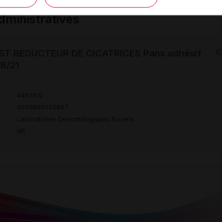
ministratives
T REDUCTEUR DE CICATRICES Pans adhésif
C
 B/21
4485810
4005800055867
r
Laboratoires Dermatologiques Eucerin
NR