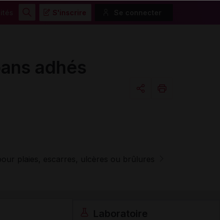
ités
S'inscrire
Se connecter
Rechercher
ans adhés
Copier l'url
Email
ur plaies, escarres, ulcères ou brûlures
Laboratoire