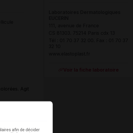
Laboratoires Dermatologiques
EUCERIN
llicule
111, avenue de France
CS 81303. 75214 Paris cdx 13
Tél : 01 70 37 32 00. Fax : 01 70 37
32 10
www.elastoplast.fr
Voir la fiche laboratoire
olorées. Agit
r une peau
aires afin de décider