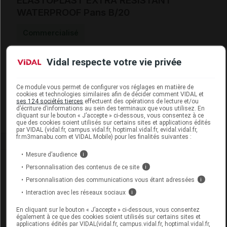
ELASTOPLAST EXTRA RESISTANT
WATERPROOF Pans B/20
Commercialisé
Vidal respecte votre vie privée
Code EAN
4005800281280
Labo.
Laboratoires
Distributeur
Dermatologiques Eucerin
Ce module vous permet de configurer vos réglages en matière de
cookies et technologies similaires afin de décider comment VIDAL et
Remboursement
NR
ses 124 sociétés tierces
effectuent des opérations de lecture et/ou
d’écriture d’informations au sein des terminaux que vous utilisez. En
cliquant sur le bouton « J’accepte » ci-dessous, vous consentez à ce
que des cookies soient utilisés sur certains sites et applications édités
par VIDAL (vidal.fr, campus.vidal.fr, hoptimal.vidal.fr, evidal.vidal.fr,
fr.m3manabu.com et VIDAL Mobile) pour les finalités suivantes :
Mesure d’audience
i
Laboratoire
Personnalisation des contenus de ce site
i
Personnalisation des communications vous étant adressées
i
Laboratoires Dermatologiques Eucerin
Interaction avec les réseaux sociaux
i
En cliquant sur le bouton « J’accepte » ci-dessous, vous consentez
Voir la fiche laboratoire
également à ce que des cookies soient utilisés sur certains sites et
applications édités par VIDAL(vidal.fr, campus.vidal.fr, hoptimal.vidal.fr,