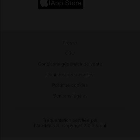
Presse
-
CGU
-
Conditions générales de vente
-
Données personnelles
-
Politique cookies
-
Mentions légales
Fréquentation certifiée par
l'ACPM/OJD
|
Copyright 2026 Vidal