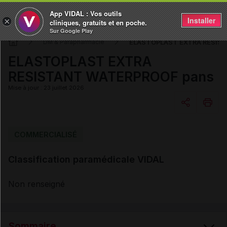
App VIDAL : Vos outils
Installer
×
cliniques, gratuits et en poche.
Sur Google Play
ELASTOPLAST EXTRA RESIS
DM & Parapharmacie
ELASTOPLAST EXTRA
RESISTANT WATERPROOF pans
Mise à jour : 23 juillet 2026
Copier l'url
COMMERCIALISÉ
Classification paramédicale VIDAL
Email
Non renseigné
Sommaire