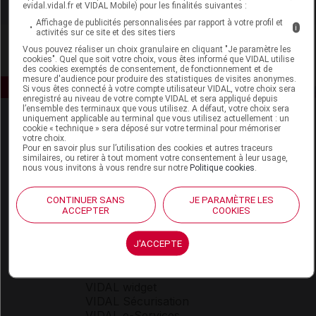
evidal.vidal.fr et VIDAL Mobile) pour les finalités suivantes :
Affichage de publicités personnalisées par rapport à votre profil et
i
activités sur ce site et des sites tiers
Vous pouvez réaliser un choix granulaire en cliquant "Je paramètre les
cookies". Quel que soit votre choix, vous êtes informé que VIDAL utilise
des cookies exemptés de consentement, de fonctionnement et de
mesure d'audience pour produire des statistiques de visites anonymes.
Si vous êtes connecté à votre compte utilisateur VIDAL, votre choix sera
enregistré au niveau de votre compte VIDAL et sera appliqué depuis
l’ensemble des terminaux que vous utilisez. A défaut, votre choix sera
uniquement applicable au terminal que vous utilisez actuellement : un
cookie « technique » sera déposé sur votre terminal pour mémoriser
votre choix.
Pour en savoir plus sur l’utilisation des cookies et autres traceurs
similaires, ou retirer à tout moment votre consentement à leur usage,
nous vous invitons à vous rendre sur notre
Politique cookies
.
Espace produit
CONTINUER SANS
JE PARAMÈTRE LES
ACCEPTER
COOKIES
Boutique
VIDAL Expert
VIDAL Hoptimal
J'ACCEPTE
eVIDAL
VIDAL Mobile
VIDAL widget
VIDAL Sécurisation
VIDAL e-Services