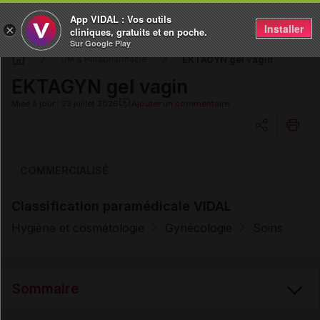
App VIDAL : Vos outils
Installer
×
cliniques, gratuits et en poche.
Sur Google Play
EKTAGYN gel vagin
DM & Parapharmacie
EKTAGYN gel vagin
Mise à jour : 23 juillet 2026
Ajouter un commentaire
Copier l'url
COMMERCIALISÉ
Classification paramédicale VIDAL
Email
Hygiène et cosmétologie
Gynécologie
Soins
Sommaire