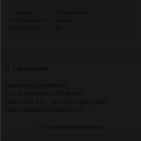
Code EAN
3770008240186
Labo. Distributeur
Densmore
Remboursement
NR
Laboratoire
Laboratoires DENSMORE
42, rue Washington. 75008 Paris
https://www.densmoredirect.com
Voir la fiche laboratoire