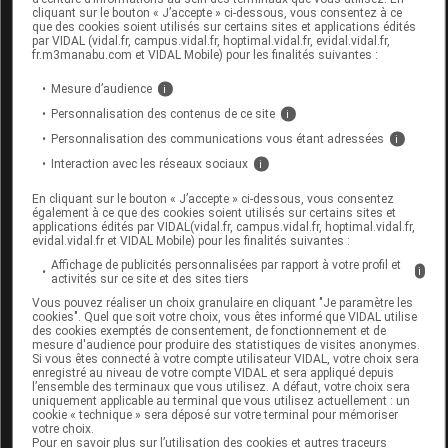
cliquant sur le bouton « J’accepte » ci-dessous, vous consentez à ce
entraîner des événements de sensibilisation.
que des cookies soient utilisés sur certains sites et applications édités
par VIDAL (vidal.fr, campus.vidal.fr, hoptimal.vidal.fr, evidal.vidal.fr,
Dans ce cas, interrompre le traitement et
fr.m3manabu.com et VIDAL Mobile) pour les finalités suivantes :
consulter un médecin pour entamer un
Mesure d’audience
i
traitement adapté.
Personnalisation des contenus de ce site
i
Chaque tube doit être réservé à une seule
Personnalisation des communications vous étant adressées
i
personne.
Interaction avec les réseaux sociaux
i
Se laver soigneusement les mains avant
l'application.
En cliquant sur le bouton « J’accepte » ci-dessous, vous consentez
également à ce que des cookies soient utilisés sur certains sites et
Éviter le contact avec les yeux ; en cas de
applications édités par VIDAL(vidal.fr, campus.vidal.fr, hoptimal.vidal.fr,
contact, rincer abondamment avec de l'eau.
evidal.vidal.fr et VIDAL Mobile) pour les finalités suivantes :
Fermer soigneusement le tube après utilisation.
Affichage de publicités personnalisées par rapport à votre profil et
i
activités sur ce site et des sites tiers
Ne pas utiliser si l'emballage est ouvert ou
Vous pouvez réaliser un choix granulaire en cliquant "Je paramètre les
endommagé.
cookies". Quel que soit votre choix, vous êtes informé que VIDAL utilise
des cookies exemptés de consentement, de fonctionnement et de
Ne pas utiliser le produit après la date de
mesure d'audience pour produire des statistiques de visites anonymes.
péremption indiquée sur l'emballage.
Si vous êtes connecté à votre compte utilisateur VIDAL, votre choix sera
enregistré au niveau de votre compte VIDAL et sera appliqué depuis
Tenir hors de la portée des enfants.
l’ensemble des terminaux que vous utilisez. A défaut, votre choix sera
uniquement applicable au terminal que vous utilisez actuellement : un
cookie « technique » sera déposé sur votre terminal pour mémoriser
conditions de conservation
votre choix.
Pour en savoir plus sur l’utilisation des cookies et autres traceurs