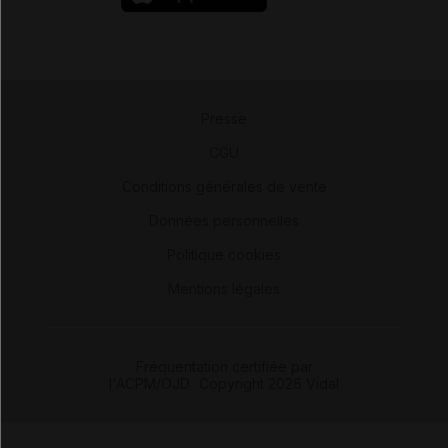
Presse
-
CGU
-
Conditions générales de vente
-
Données personnelles
-
Politique cookies
-
Mentions légales
Fréquentation certifiée par
l'ACPM/OJD
|
Copyright 2026 Vidal