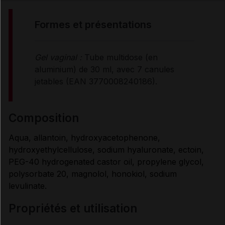
FORMES et PRÉSENTATIONS
formes et présentations
COMPOSITION
Gel vaginal :
Tube multidose (en
aluminium) de 30 ml, avec 7 canules
PROPRIÉTÉS et UTILISATION
jetables (EAN 3770008240186).
CONSEILS D'UTILISATION
composition
Aqua, allantoin, hydroxyacetophenone,
PRÉCAUTIONS D'EMPLOI
hydroxyethylcellulose, sodium hyaluronate, ectoin,
PEG-40 hydrogenated castor oil, propylene glycol,
polysorbate 20, magnolol, honokiol, sodium
CONDITIONS DE CONSERVATION
levulinate.
propriétés et utilisation
RENSEIGNEMENTS ADMINISTRATIFS